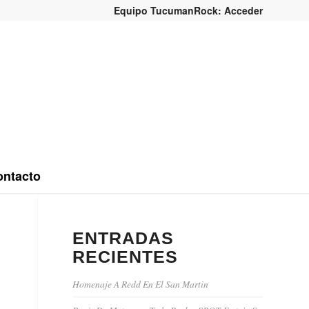
Equipo TucumanRock: Acceder
ntacto
ENTRADAS
RECIENTES
Homenaje A Redd En El San Martin