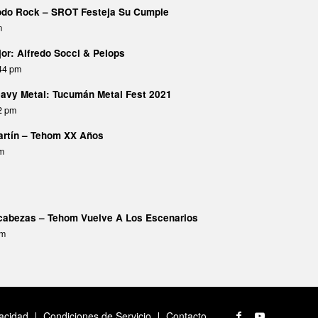
Todo Rock – SROT Festeja Su Cumple
m
or: Alfredo Socci & Pelops
:44 pm
avy Metal: Tucumán Metal Fest 2021
02 pm
Martín – Tehom XX Años
pm
abezas – Tehom Vuelve A Los Escenarios
am
vacidad
Condiciones de Servicio
Contacto