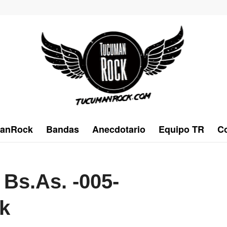
anRock
Bandas
Anecdotario
Equipo TR
Co
 Bs.As. -005-
k