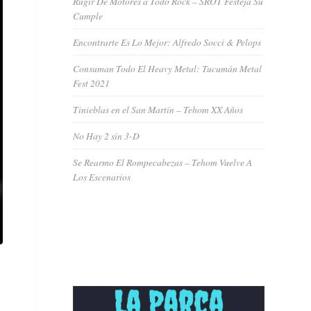
Rugir De Motores a Todo Rock – SROT Festeja Su
Cumple
Encontrarte Es Lo Mejor: Alfredo Socci & Pelops
Consuman Todo El Heavy Metal: Tucumán Metal
Fest 2021
Tinieblas en el San Martín – Tehom XX Años
No Hay 2 sin 3-D
Se Rearmo El Rompecabezas – Tehom Vuelve A
Los Escenarios