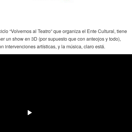
iclo “Volvemos al Teatro” que organiza el Ente Cultural, tiene
 ser un show en 3D (por supuesto que con anteojos y todo),
 intervenciones artísticas, y la música, claro está.