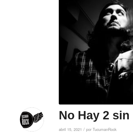
No Hay 2 sin
/
abril 15, 2021
por
TucumanRock