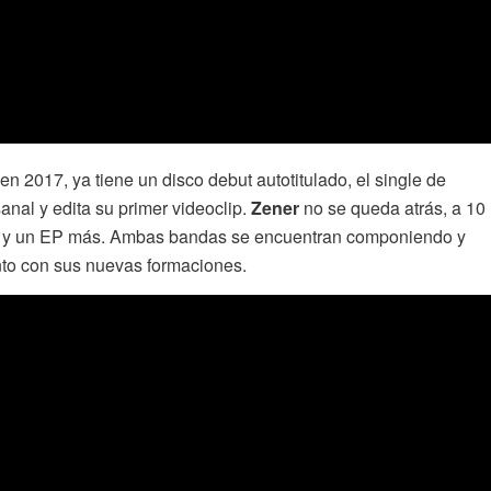
en 2017, ya tiene un disco debut autotitulado, el single de
anal y edita su primer videoclip.
Zener
no se queda atrás, a 10
os y un EP más. Ambas bandas se encuentran componiendo y
nto con sus nuevas formaciones.