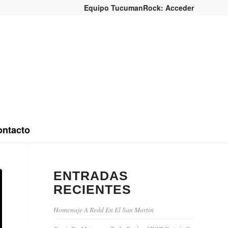
Equipo TucumanRock: Acceder
ntacto
ENTRADAS
RECIENTES
Homenaje A Redd En El San Martin