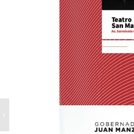
Se Rearmo El
Rompecabezas –
Tehom Vuelve A Los
Escenarios