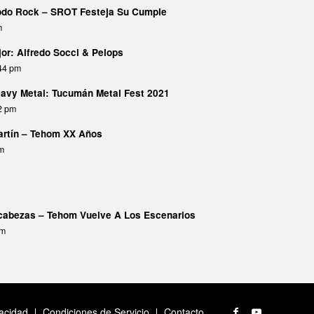
Todo Rock – SROT Festeja Su Cumple
m
or: Alfredo Socci & Pelops
:44 pm
avy Metal: Tucumán Metal Fest 2021
02 pm
Martín – Tehom XX Años
pm
abezas – Tehom Vuelve A Los Escenarios
am
vacidad
Condiciones de Servicio
Contacto