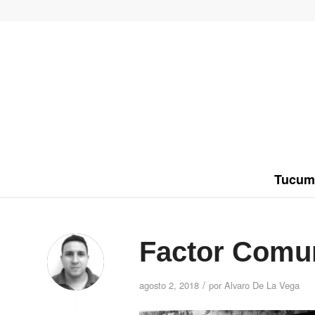
Tucum
Factor Comu
/
agosto 2, 2018
por
Alvaro De La Vega