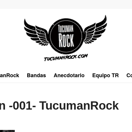
anRock
Bandas
Anecdotario
Equipo TR
Co
n -001- TucumanRock