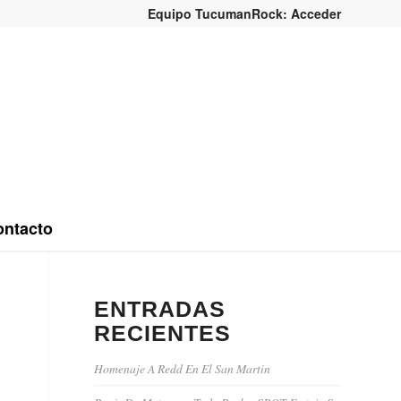
Equipo TucumanRock: Acceder
ntacto
ENTRADAS
RECIENTES
Homenaje A Redd En El San Martin