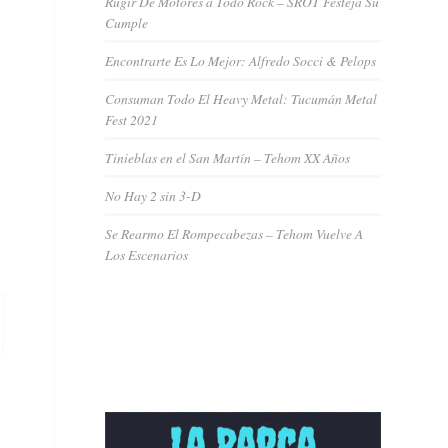
Rugir De Motores a Todo Rock – SROT Festeja Su
Cumple
Encontrarte Es Lo Mejor: Alfredo Socci & Pelops
Consuman Todo El Heavy Metal: Tucumán Metal
Fest 2021
Tinieblas en el San Martín – Tehom XX Años
No Hay 2 sin 3-D
Se Rearmo El Rompecabezas – Tehom Vuelve A
Los Escenarios