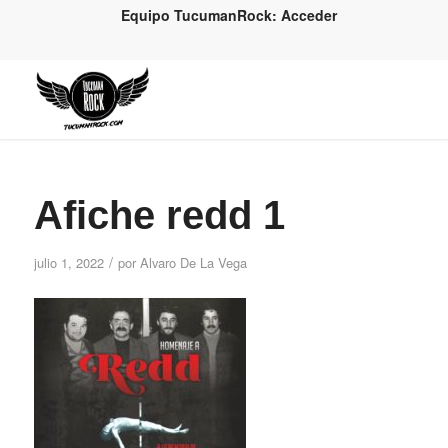
Equipo TucumanRock: Acceder
Afiche redd 1
/
julio 1, 2022
por
Alvaro De La Vega