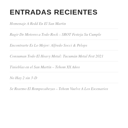
ENTRADAS RECIENTES
Homenaje A Redd En El San Martin
Rugir De Motores a Todo Rock – SROT Festeja Su Cumple
Encontrarte Es Lo Mejor: Alfredo Socci & Pelops
Consuman Todo El Heavy Metal: Tucumán Metal Fest 2021
Tinieblas en el San Martín – Tehom XX Años
No Hay 2 sin 3-D
Se Rearmo El Rompecabezas – Tehom Vuelve A Los Escenarios