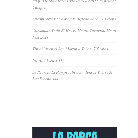
Rugir De Motores a Todo Rock – SROT Festeja Su
Cumple
Encontrarte Es Lo Mejor: Alfredo Socci & Pelops
Consuman Todo El Heavy Metal: Tucumán Metal
Fest 2021
Tinieblas en el San Martín – Tehom XX Años
No Hay 2 sin 3-D
Se Rearmo El Rompecabezas – Tehom Vuelve A
Los Escenarios