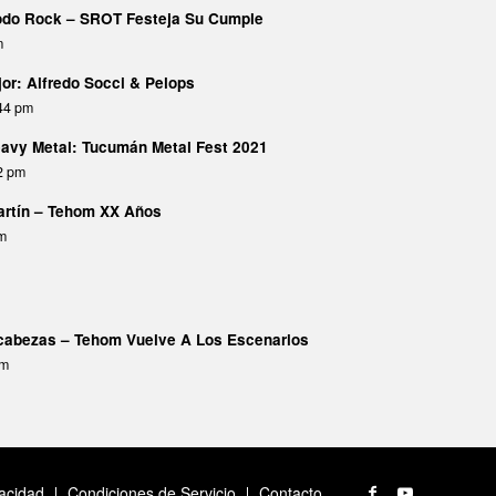
Todo Rock – SROT Festeja Su Cumple
m
or: Alfredo Socci & Pelops
:44 pm
avy Metal: Tucumán Metal Fest 2021
02 pm
Martín – Tehom XX Años
pm
abezas – Tehom Vuelve A Los Escenarios
am
vacidad
Condiciones de Servicio
Contacto