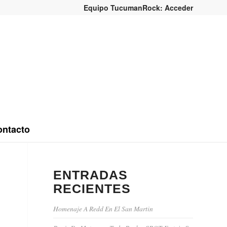
Equipo TucumanRock: Acceder
ntacto
ENTRADAS
RECIENTES
Homenaje A Redd En El San Martin