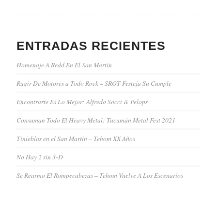
ENTRADAS RECIENTES
Homenaje A Redd En El San Martin
Rugir De Motores a Todo Rock – SROT Festeja Su Cumple
Encontrarte Es Lo Mejor: Alfredo Socci & Pelops
Consuman Todo El Heavy Metal: Tucumán Metal Fest 2021
Tinieblas en el San Martín – Tehom XX Años
No Hay 2 sin 3-D
Se Rearmo El Rompecabezas – Tehom Vuelve A Los Escenarios