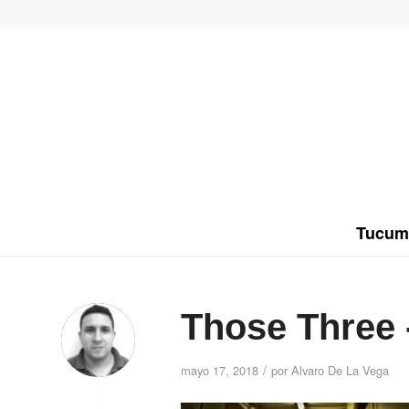
Tucum
Those Three
/
mayo 17, 2018
por
Alvaro De La Vega