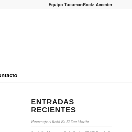
Equipo TucumanRock: Acceder
ntacto
ENTRADAS
RECIENTES
Homenaje A Redd En El San Martin