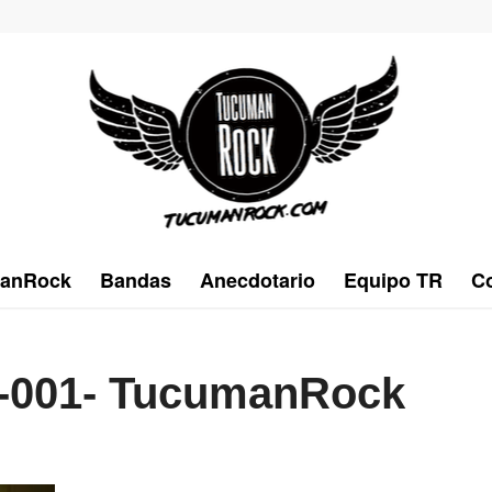
anRock
Bandas
Anecdotario
Equipo TR
Co
 -001- TucumanRock