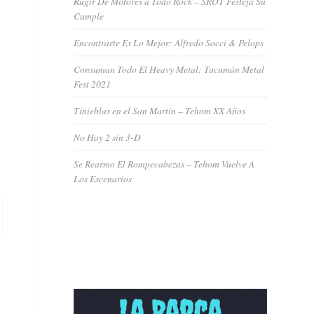
Rugir De Motores a Todo Rock – SROT Festeja Su
Cumple
Encontrarte Es Lo Mejor: Alfredo Socci & Pelops
Consuman Todo El Heavy Metal: Tucumán Metal
Fest 2021
Tinieblas en el San Martín – Tehom XX Años
No Hay 2 sin 3-D
Se Rearmo El Rompecabezas – Tehom Vuelve A
Los Escenarios