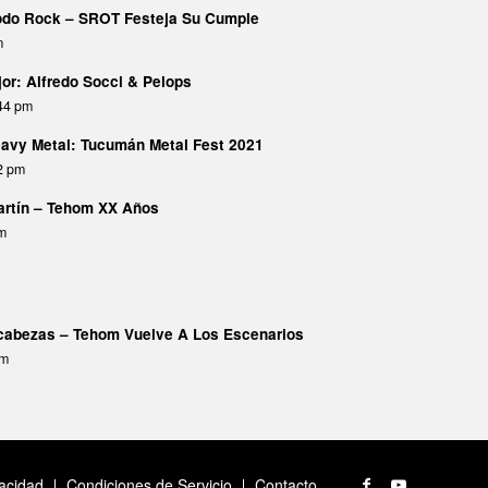
Todo Rock – SROT Festeja Su Cumple
m
or: Alfredo Socci & Pelops
:44 pm
avy Metal: Tucumán Metal Fest 2021
02 pm
Martín – Tehom XX Años
pm
abezas – Tehom Vuelve A Los Escenarios
am
vacidad
Condiciones de Servicio
Contacto