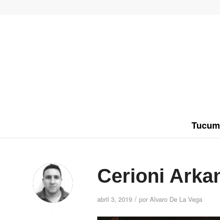
Tucum
Cerioni Arka
/
abril 3, 2019
por
Alvaro De La Vega