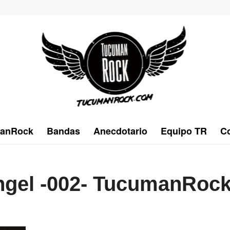
anRock
Bandas
Anecdotario
Equipo TR
Co
ngel -002- TucumanRoc