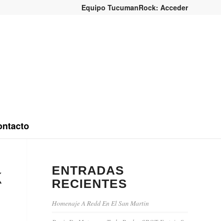
Equipo TucumanRock: Acceder
ntacto
ENTRADAS
k
RECIENTES
Homenaje A Redd En El San Martin