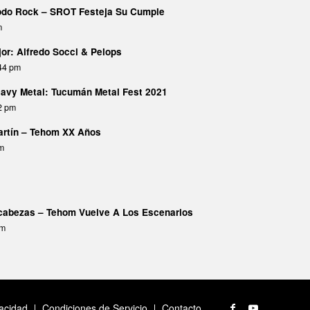
Todo Rock – SROT Festeja Su Cumple
m
or: Alfredo Socci & Pelops
:44 pm
avy Metal: Tucumán Metal Fest 2021
02 pm
Martín – Tehom XX Años
pm
abezas – Tehom Vuelve A Los Escenarios
am
vacidad
Condiciones de Servicio
Contacto