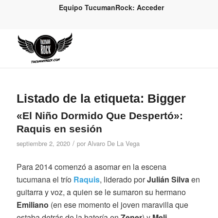
Equipo TucumanRock: Acceder
Listado de la etiqueta:
Bigger
«El Niño Dormido Que Despertó»:
Raquis en sesión
/
septiembre 2, 2020
por
Alvaro De La Vega
Para 2014 comenzó a asomar en la escena
tucumana el trío
Raquis
, liderado por
Julián Silva
en
guitarra y voz, a quien se le sumaron su hermano
Emiliano
(en ese momento el joven maravilla que
estaba detrás de la batería en
Zener
) y
Meli