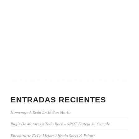
ENTRADAS RECIENTES
Homenaje A Redd En El San Martin
Rugir De Motores a Todo Rock – SROT Festeja Su Cumple
Encontrarte Es Lo Mejor: Alfredo Socci & Pelops