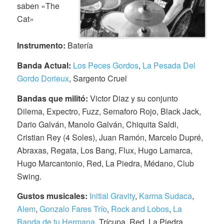
saben «The
Cat»
Instrumento:
Batería
Banda Actual:
Los Peces Gordos
,
La Pesada Del
Gordo Dorieux
, Sargento Cruel
Bandas que militó:
Victor Diaz y su conjunto
Dilema, Expectro, Fuzz, Semaforo Rojo, Black Jack,
Dario Galván, Manolo Galván, Chiquita Saldi,
Cristian Rey (4 Soles), Juan Ramón, Marcelo Dupré,
Abraxas, Regata, Los Bang, Flux, Hugo Lamarca,
Hugo Marcantonio, Red, La Piedra, Médano, Club
Swing.
Gustos musicales:
Initial Gravity
,
Karma Sudaca
,
Alem
,
Gonzalo Fares Trío
,
Rock and Lobos
,
La
Banda de tu Hermana
, Trícupa, Red, La Piedra,