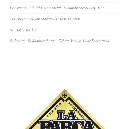
Consuman Todo El Heavy Metal: Tucumán Metal Fest 2021
Tinieblas en el San Martín – Tehom XX Años
No Hay 2 sin 3-D
Se Rearmo El Rompecabezas – Tehom Vuelve A Los Escenarios