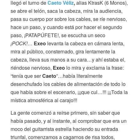
llegó el turno de
Caeto Véliz
,
alias KtrasK (6 Monos),
se abre el telón, saca la cabeza, mira la audiencia,
pasa su cuerpo por sobre los cables, se ríe nervioso,
hace un paso, y cuando está por hacer el segundo
paso, ¡PATAPÚFETE!, se escucha un seco
¡POCK!
…
Exeo
levanta la cabeza en cámara lenta,
mira al público, consternado, gira lentamente la
cabeza, lleva sus manos a su cara…y ahí estaba el,
riéndose nervioso,
Exeo
lo mira y exclama la frase:
“tenía que ser
Caeto
”…había literalmente
desenchufado los cables de alimentación de todo lo
que había sobre el escenario, ¡¡¡que cul…!!! ¡¡¡Toda la
mística atmosférica al carajo!!!
La gente comenzó a reírse primero, sin saber que
había pasado, y al instante, al comprobar que era un
moco del guitarrista estrella haciendo su entrada
triunfal, comenzamos a cagarnos de risa todos,