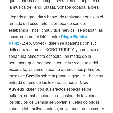
que la banda esté completa y recién ahí explotar con
la música de lleno…¡faaa!. Sonaba copada la idea.
Llegado el gran día y habiendo realizado con éxito el
armado del escenario, la prueba de sonido,
estábamos listos; ¡chuuu que nervios!, se apagan las
luces, se corre el telón, entra
Diego Ramiro
Pápiz
(Exeo, Coveck) quien se abalanza con sutil
delicadeza sobre su KORG TRINITY, y comienza a
sonar una atmósfera espectral, en medio de la
penumbra que irradiaba la tenue luz y el humo del
escenario, ya comenzaban a aparecer los primeros
trazos de
Semilla
sobre la pantalla gigante…hace su
entrada el amo de las texturas sonoras,
Nico
Auvieux
, quien con sus efectos espaciales de
guitarra, sumaba color a la atmósfera de la velada…
los dibujos de Semilla se volvían siluetas coloridas
sobre la interactiva pantalla, no volaba una mosca…y