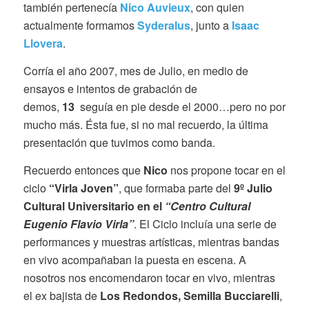
también pertenecía
Nico Auvieux
,
con quien
actualmente
formamos
Syderalus
,
junto a
Isaac
Llovera
.
Corría el año 2007, mes de Julio, en medio de
ensayos e intentos de grabación de
demos,
13
seguía en pie desde el 2000…pero no por
mucho más. Ésta fue, si no mal recuerdo, la última
presentación que tuvimos como banda.
Recuerdo entonces que
Nico
nos propone tocar en el
ciclo
“Virla Joven”
, que formaba parte del
9º Julio
Cultural Universitario en el
“Centro Cultural
Eugenio Flavio Virla”
. El Ciclo incluía una serie de
performances y muestras artísticas, mientras bandas
en vivo acompañaban la puesta en escena. A
nosotros nos encomendaron tocar en vivo, mientras
el ex bajista de
Los Redondos, Semilla Bucciarelli
,