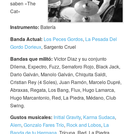
saben «The
Cat»
Instrumento:
Batería
Banda Actual:
Los Peces Gordos
,
La Pesada Del
Gordo Dorieux
, Sargento Cruel
Bandas que militó:
Victor Diaz y su conjunto
Dilema, Expectro, Fuzz, Semaforo Rojo, Black Jack,
Dario Galván, Manolo Galván, Chiquita Saldi,
Cristian Rey (4 Soles), Juan Ramón, Marcelo Dupré,
Abraxas, Regata, Los Bang, Flux, Hugo Lamarca,
Hugo Marcantonio, Red, La Piedra, Médano, Club
Swing.
Gustos musicales:
Initial Gravity
,
Karma Sudaca
,
Alem
,
Gonzalo Fares Trío
,
Rock and Lobos
,
La
Banda de tu Hermana
, Trícupa, Red, La Piedra,