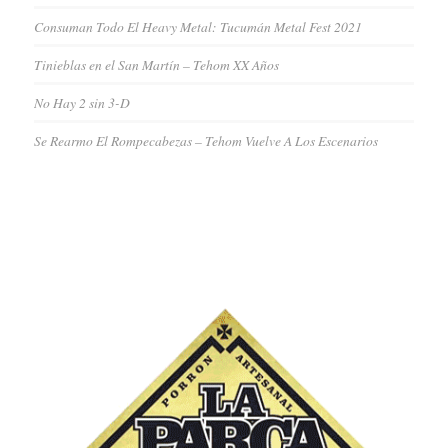
Consuman Todo El Heavy Metal: Tucumán Metal Fest 2021
Tinieblas en el San Martín – Tehom XX Años
No Hay 2 sin 3-D
Se Rearmo El Rompecabezas – Tehom Vuelve A Los Escenarios