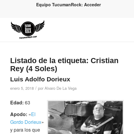
Equipo TucumanRock: Acceder
Listado de la etiqueta:
Cristian
Rey (4 Soles)
Luis Adolfo Dorieux
/
enero 5, 2018
por
Alvaro De La Vega
Edad:
63
Apodo:
«
El
Gordo Dorieux
»
y para los que