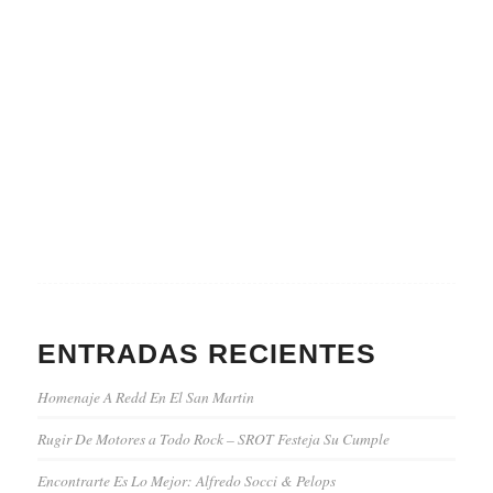
ENTRADAS RECIENTES
Homenaje A Redd En El San Martin
Rugir De Motores a Todo Rock – SROT Festeja Su Cumple
Encontrarte Es Lo Mejor: Alfredo Socci & Pelops