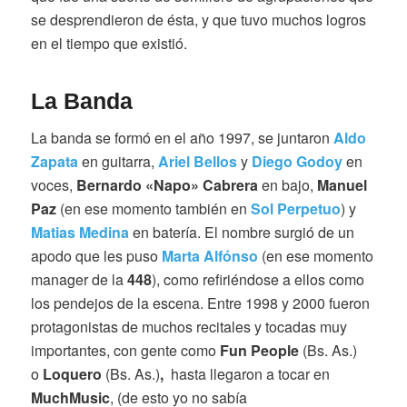
se desprendieron de ésta, y que tuvo muchos logros
en el tiempo que existió.
La Banda
La banda se formó en el año 1997, se juntaron
Aldo
Zapata
en guitarra,
Ariel Bellos
y
D
iego Godoy
en
voces,
Bernardo
«
Napo» Cabrera
en bajo,
Manuel
Paz
(en ese momento también en
Sol Perpetuo
) y
Matias Medina
en batería. El nombre surgió de un
apodo que les puso
Marta Alfónso
(en ese momento
manager de la
448
), como refiriéndose a ellos como
los pendejos de la escena. Entre 1998 y 2000 fueron
protagonistas de muchos recitales y tocadas muy
importantes, con gente como
Fun People
(Bs. As.)
o
Loquero
(Bs. As.)
,
hasta llegaron a tocar en
Much
Music
, (de esto yo no sabía