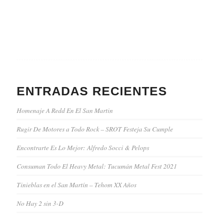
ENTRADAS RECIENTES
Homenaje A Redd En El San Martin
Rugir De Motores a Todo Rock – SROT Festeja Su Cumple
Encontrarte Es Lo Mejor: Alfredo Socci & Pelops
Consuman Todo El Heavy Metal: Tucumán Metal Fest 2021
Tinieblas en el San Martín – Tehom XX Años
No Hay 2 sin 3-D