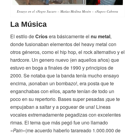
Ensayo en el «Negro Sucar» – Matías Medina Mesón – «Napo» Cabrera
La Música
El estilo de
Crí
os
era básicamente el
nu metal
,
donde fusionaban elementos del heavy metal con
otros géneros, como el hip hop, el rock alternativo y el
hardcore. Un genero nuevo (en aquellos años) que
estuvo en boga a finales de 1990 y principios de
2000. Se notaba que la banda tenía mucho ensayo
encima, ¡sonaban un bombazo!, era posta que te
enganchabas con ellos, aparte tenían de todo un
poco en su repertorio. Bases super pesadas ¡que te
empujaban a saltar y a poguear de una! Lineas
vocales extremadamente pegadizas con excelentes
rimas. El tema que más pegó fue uno llamado
«Pain»
(me acuerdo haberlo tarareado 1.000.000 de