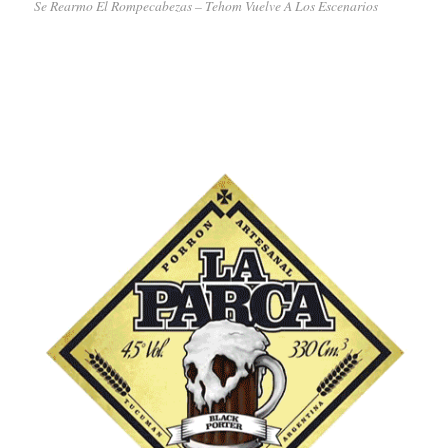
Se Rearmo El Rompecabezas – Tehom Vuelve A Los Escenarios