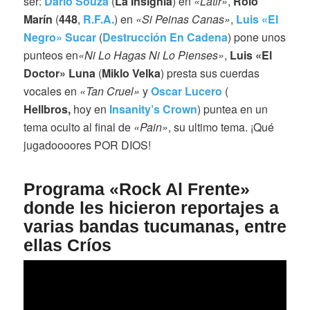
ser:
Dario Souza
(
La Insignia
) en
«Latir»
,
Rolo
Marín
(
448
,
R.F.A.
) en
«Si Peinas Canas»
,
Luis «El
Negro» Sucar
(
Destrucción En Cadena
) pone unos
punteos en
«Ni Lo Hagas Ni Lo Pienses»
,
Luis
«El
Doctor» Luna
(
Miklo Velka
) presta sus cuerdas
vocales en
«Tan Cruel»
y
Oscar Lucero
(
Hellbros,
hoy en
Insanity’s Crown
) puntea en un
tema oculto al final de
«Pain»
, su ultimo tema. ¡Qué
jugadoooores POR DIOS!
Programa «Rock Al Frente»
donde les hicieron reportajes a
varias bandas tucumanas, entre
ellas Críos