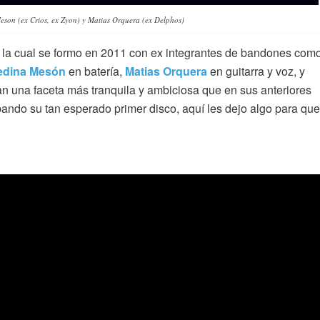
eson (ex Crios, ex Zyon) y Matias Orquera (ex Delphos)
, la cual se formo en 2011 con ex integrantes de bandones com
edina Mesón
en batería,
Matias Orquera
en guitarra y voz, y
an una faceta más tranquila y ambiciosa que en sus anteriores
ando su tan esperado primer disco, aquí les dejo algo para que