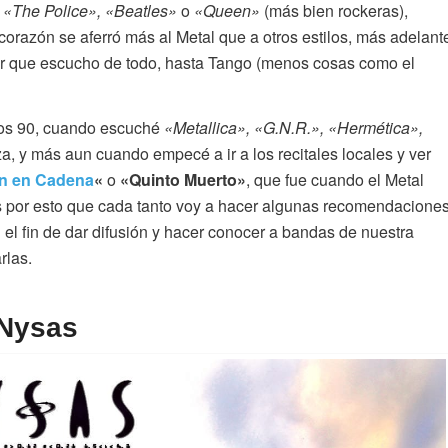
«The Police», «Beatles»
o
«Queen»
(más bien rockeras),
 corazón se aferró más al Metal que a otros estilos, más adelant
ir que escucho de todo, hasta Tango (menos cosas como el
los 90, cuando escuché
«Metallica», «G.N.R.», «Hermética»,
, y más aun cuando empecé a ir a los recitales locales y ver
ón en Cadena
«
o
«Quinto Muerto»
, que fue cuando el Metal
s por esto que cada tanto voy a hacer algunas recomendacione
n el fin de dar difusión y hacer conocer a bandas de nuestra
rlas.
Nysas