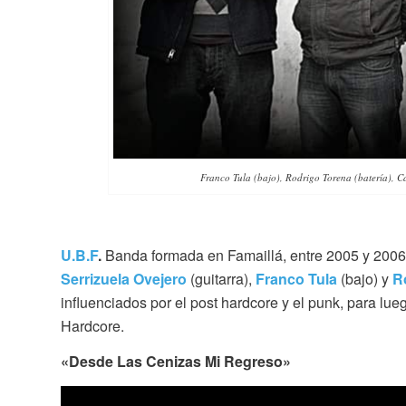
Franco Tula (bajo), Rodrigo Torena (batería), C
U.B.F
.
Banda formada en Famaillá, entre 2005 y 2006
Serrizuela Ovejero
(guitarra),
Franco Tula
(bajo) y
R
influenciados por el post hardcore y el punk, para lue
Hardcore.
«Desde Las Cenizas Mi Regreso»