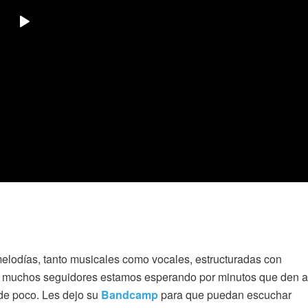
elodías, tanto musicales como vocales, estructuradas con
e muchos seguidores estamos esperando por minutos que den a
 de poco. Les dejo su
Bandcamp
para que puedan escuchar