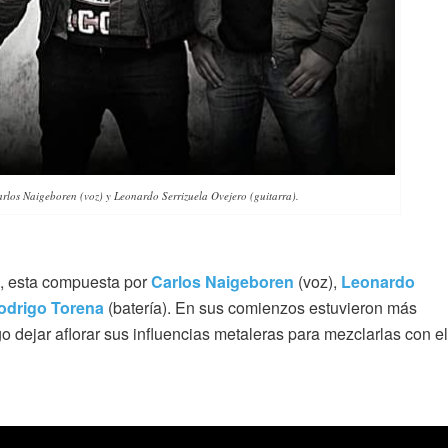
arlos Naigeboren (voz) y Leonardo Serrizuela Ovejero (guitarra).
, esta compuesta por
Carlos
Naigeboren
(voz),
Leonardo
odrigo Torena
(batería). En sus comienzos estuvieron más
go dejar aflorar sus influencias metaleras para mezclarlas con el