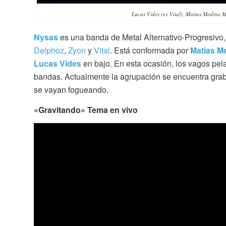
Lucas Vides (ex Vital), Matias Medina M
Nysas
es una banda de Metal Alternativo-Progresivo
Delphoz
,
Zyon
y
Vital
. Está conformada por
Matias M
Lucas Vides
en bajo. En esta ocasión, los vagos pel
bandas. Actualmente la agrupación se encuentra grab
se vayan fogueando.
«Gravitando» Tema en vivo