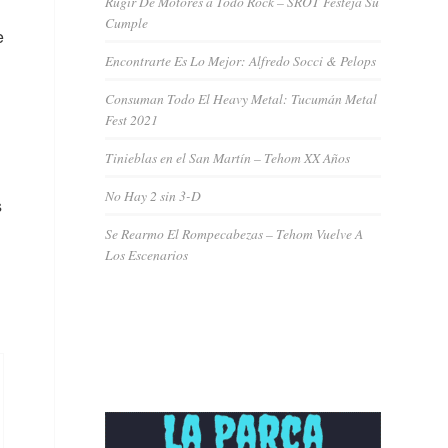
Rugir De Motores a Todo Rock – SROT Festeja Su
Cumple
e
Encontrarte Es Lo Mejor: Alfredo Socci & Pelops
Consuman Todo El Heavy Metal: Tucumán Metal
Fest 2021
Tinieblas en el San Martín – Tehom XX Años
No Hay 2 sin 3-D
s
Se Rearmo El Rompecabezas – Tehom Vuelve A
Los Escenarios