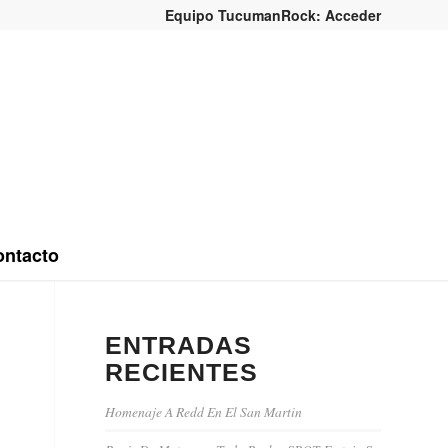
Equipo TucumanRock: Acceder
ntacto
ENTRADAS
RECIENTES
Homenaje A Redd En El San Martin