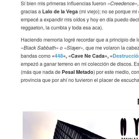
Si bien mis primeras influencias fueron
«Creedence», 
gracias a
Lalo de la Vega
(mi viejo); no se porque mi
empecé a expandir mis oídos y hoy en día puedo dec
reggaeton, la cumbia y toda esa aca).
Haciendo memoria logré recordar que a principio de 
«Black Sabbath» o «Slayer»,
que me volaron la cabeza
bandas como
«
448
«, «Cave Ne Cada», «
Destrucci
empezó a ganar terreno en mi colección de discos. E
(más que nada de
Pesal Metado
) por este medio, co
provincia que por ahí no tuvieron el placer de escucha