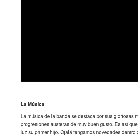
La Música
La música de la banda se destaca por sus gloriosas m
progresiones austeras de muy buen gusto. Es así qu
luz su primer hijo. Ojalá tengamos novedades dentro