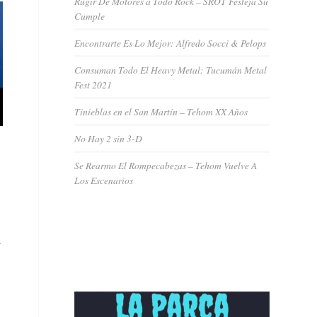
Rugir De Motores a Todo Rock – SROT Festeja Su
Cumple
Encontrarte Es Lo Mejor: Alfredo Socci & Pelops
Consuman Todo El Heavy Metal: Tucumán Metal
Fest 2021
Tinieblas en el San Martín – Tehom XX Años
No Hay 2 sin 3-D
Se Rearmo El Rompecabezas – Tehom Vuelve A
Los Escenarios
a