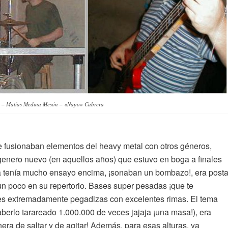
» – Matías Medina Mesón – «Napo» Cabrera
e fusionaban elementos del heavy metal con otros géneros,
n genero nuevo (en aquellos años) que estuvo en boga a finales
da tenía mucho ensayo encima, ¡sonaban un bombazo!, era post
un poco en su repertorio. Bases super pesadas ¡que te
les extremadamente pegadizas con excelentes rimas. El tema
berlo tarareado 1.000.000 de veces jajaja ¡una masa!), era
ra de saltar y de agitar! Además, para esas alturas, ya