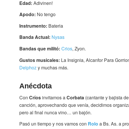
Edad:
Adivinen!
Apodo:
No tengo
Instrumento:
Bateria
Banda Actual:
Nysas
Bandas que militó:
Crios
, Zyon.
Gustos musicales:
La Insignia, Alcanfor Para Gorri
Delphoz
y muchas más.
Anécdota
Con
Críos
invitamos a
Corbata
(cantante y bajista d
canción, aprovechando que venía, decidimos organiza
pero al final nunca vino… un bajón.
Pasó un tiempo y nos vamos con
Rolo
a Bs. As. a pr