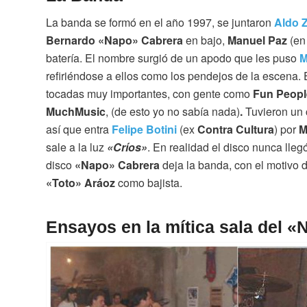
La banda se formó en el año 1997, se juntaron
Aldo 
Bernardo
«
Napo» Cabrera
en bajo,
Manuel Paz
(en
batería. El nombre surgió de un apodo que les puso
M
refiriéndose a ellos como los pendejos de la escena.
tocadas muy importantes, con gente como
Fun Peopl
Much
Music
, (de esto yo no sabía nada)
.
Tuvieron un 
así que entra
Felipe Botini
(ex
Contra Cultura
) por
M
sale a la luz
«Críos»
. En realidad el disco nunca lle
disco
«Napo» Cabrera
deja la banda, con el motivo 
«Toto» Aráoz
como bajista.
Ensayos en la mítica sala del 