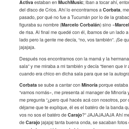
Activa
estaban en
MuchMusic
; iban a tocar ahí, en
del disco de Críos. Ahí lo encontramos a
Corbata
, me
pasado, por qué no fue a Tucumán por lo de la graba
figuraba su nombre (
Marcelo Corbalán
) sino «
Marcel
de risa. Al final me quedé con él, íbamos de un lado a
lado pero la gente me decía, “no, vos también”. ¡Se q
jajajaja.
Después nos encontramos con la mamá y la herman
sala” y me miraba a mi también y decía “tienen que ir 
cuando era chico en dicha sala para que se la autogr
Corbata
se sube a cantar con
Minoría
porque estaba 
“vamos nomás», me presenta al manager de Minoría y
me pregunta “¿pero qué hacés acá con nosotros, por
déjame que te explique, él es el batéro de la banda 
vos no sos el batéro de
Carajo
?” JAJAJAJAJA Ahí me 
de
Carajo
jajajaj tanta buena onda, se sacaban foto