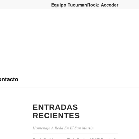
Equipo TucumanRock: Acceder
ntacto
ENTRADAS
RECIENTES
Homenaje A Redd En El San Martin