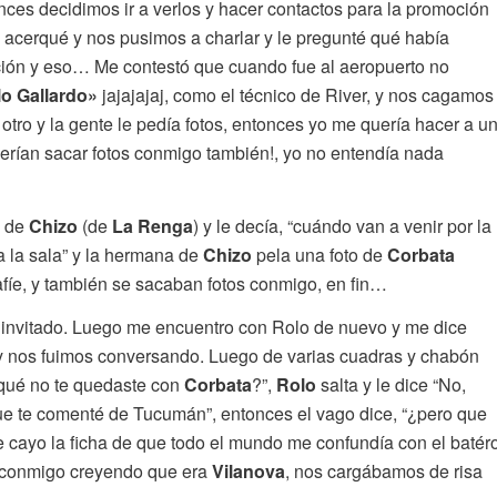
tonces decidimos ir a verlos y hacer contactos para la promoción
 acerqué y nos pusimos a charlar y le pregunté qué había
ción y eso… Me contestó que cuando fue al aeropuerto no
o Gallardo»
jajajajaj, como el técnico de River, y nos cagamos
 otro y la gente le pedía fotos, entonces yo me quería hacer a u
uerían sacar fotos conmigo también!, yo no entendía nada
a de
Chizo
(de
La
Renga
) y le decía, “cuándo van a venir por la
a la sala” y la hermana de
Chizo
pela una foto de
Corbata
afíe, y también se sacaban fotos conmigo, en fin…
invitado. Luego me encuentro con Rolo de nuevo y me dice
 nos fuimos conversando. Luego de varias cuadras y chabón
 qué no te quedaste con
Corbata
?”,
Rolo
salta y le dice “No,
que te comenté de Tucumán”, entonces el vago dice, “¿pero que
cayo la ficha de que todo el mundo me confundía con el batér
s conmigo creyendo que era
Vilanova
, nos cargábamos de risa