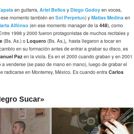
Zapata
en guitarra,
Ariel Bellos
y
D
iego Godoy
en voces,
 ese momento también en
Sol Perpetuo
) y
Matias Medina
en
arta Alfónso
(en ese momento manager de la
448
), como
 Entre 1998 y 2000 fueron protagonistas de muchos recitales y
e
(Bs. As.) o
Loquero
(Bs. As.)
,
hasta llegaron a tocar en
cambio en su formación antes de entrar a grabar su disco, es
anuel Paz
en la viola. Es en el 2000 cuando graban y en 2001
gó a venderse (se paso de mano en mano), luego de grabar el
de radicarse en Monterrey, México. Es cuando entra
Carlos
«Negro Sucar»