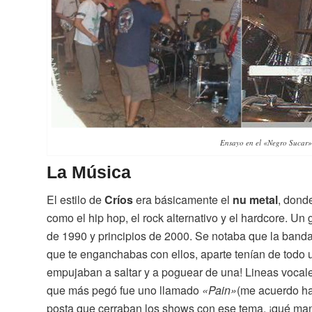
Ensayo en el «Negro Sucar
La Música
El estilo de
Crí
os
era básicamente el
nu metal
, dond
como el hip hop, el rock alternativo y el hardcore. U
de 1990 y principios de 2000. Se notaba que la ban
que te enganchabas con ellos, aparte tenían de todo 
empujaban a saltar y a poguear de una! Lineas voca
que más pegó fue uno llamado
«Pain»
(me acuerdo ha
posta que cerraban los shows con ese tema, ¡qué mane