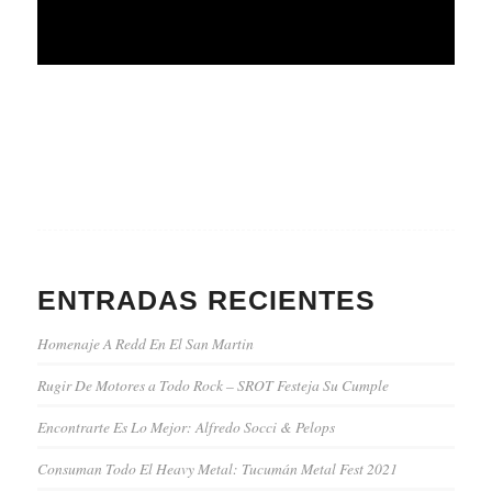
ENTRADAS RECIENTES
Homenaje A Redd En El San Martin
Rugir De Motores a Todo Rock – SROT Festeja Su Cumple
Encontrarte Es Lo Mejor: Alfredo Socci & Pelops
Consuman Todo El Heavy Metal: Tucumán Metal Fest 2021