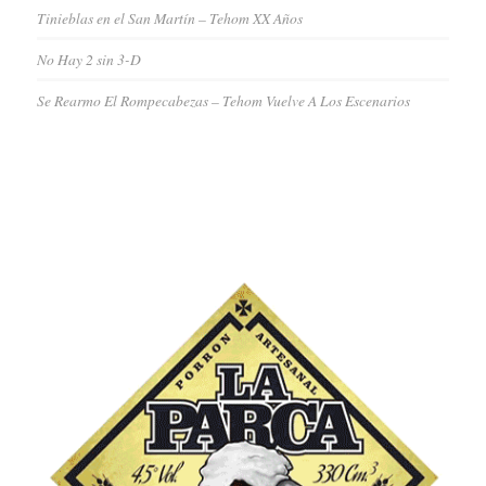
Tinieblas en el San Martín – Tehom XX Años
No Hay 2 sin 3-D
Se Rearmo El Rompecabezas – Tehom Vuelve A Los Escenarios