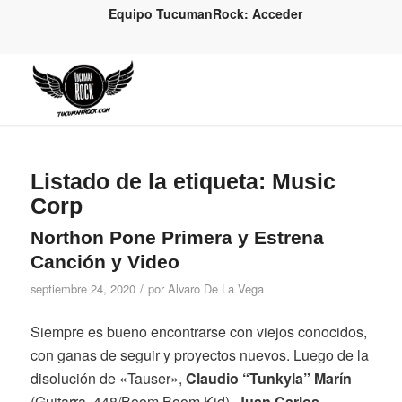
Equipo TucumanRock: Acceder
Listado de la etiqueta:
Music
Corp
Northon Pone Primera y Estrena
Canción y Video
/
septiembre 24, 2020
por
Alvaro De La Vega
Siempre es bueno encontrarse con viejos conocidos,
con ganas de seguir y proyectos nuevos. Luego de la
disolución de «Tauser»,
Claudio “Tunkyla” Marín
(Guitarra, 448/Boom Boom Kid),
Juan Carlos