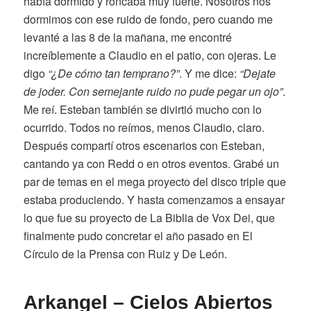
había dormido y roncaba muy fuerte. Nosotros nos
dormimos con ese ruido de fondo, pero cuando me
levanté a las 8 de la mañana, me encontré
increíblemente a Claudio en el patio, con ojeras. Le
digo
“¿De cómo tan temprano?”
. Y me dice:
“Dejate
de joder. Con semejante ruido no pude pegar un ojo”
.
Me reí. Esteban también se divirtió mucho con lo
ocurrido. Todos no reímos, menos Claudio, claro.
Después compartí otros escenarios con Esteban,
cantando ya con Redd o en otros eventos. Grabé un
par de temas en el mega proyecto del disco triple que
estaba produciendo. Y hasta comenzamos a ensayar
lo que fue su proyecto de La Biblia de Vox Dei, que
finalmente pudo concretar el año pasado en El
Círculo de la Prensa con Ruiz y De León.
Arkangel – Cielos Abiertos