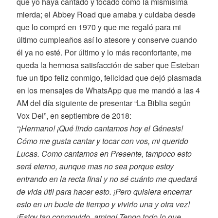
que yo haya cantado y tocado como la mismísima
mierda; el Abbey Road que amaba y cuidaba desde
que lo compró en 1970 y que me regaló para mi
último cumpleaños así lo atesore y conserve cuando
él ya no esté. Por último y lo más reconfortante, me
queda la hermosa satisfacción de saber que Esteban
fue un tipo feliz conmigo, felicidad que dejó plasmada
en los mensajes de WhatsApp que me mandó a las 4
AM del día siguiente de presentar “La Biblia según
Vox Dei”, en septiembre de 2018:
“¡Hermano! ¡Qué lindo cantamos hoy el Génesis!
Cómo me gusta cantar y tocar con vos, mi querido
Lucas. Como cantamos en Presente, tampoco esto
será eterno, aunque mas no sea porque estoy
entrando en la recta final y no sé cuánto me quedará
de vida útil para hacer esto. ¡Pero quisiera encerrar
esto en un bucle de tiempo y vivirlo una y otra vez!
¡Estoy tan conmovido, amigo! Tengo todo lo que