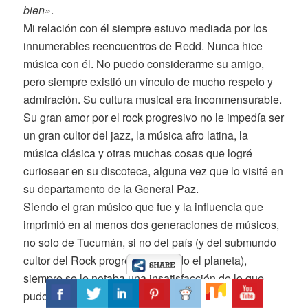
bien»
.
Mi relación con él siempre estuvo mediada por los
innumerables reencuentros de Redd. Nunca hice
música con él. No puedo considerarme su amigo,
pero siempre existió un vínculo de mucho respeto y
admiración. Su cultura musical era inconmensurable.
Su gran amor por el rock progresivo no le impedía ser
un gran cultor del jazz, la música afro latina, la
música clásica y otras muchas cosas que logré
curiosear en su discoteca, alguna vez que lo visité en
su departamento de la General Paz.
Siendo el gran músico que fue y la influencia que
imprimió en al menos dos generaciones de músicos,
no solo de Tucumán, si no del país (y del submundo
cultor del Rock progresivo en todo el planeta),
siempre se le notaba una insatisfacción de lo que
pudo ser y no fue. Mucho más melancólico que