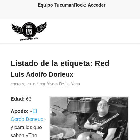
Equipo TucumanRock: Acceder
Listado de la etiqueta:
Red
Luis Adolfo Dorieux
/
enero 5, 2018
por
Alvaro De La Vega
Edad:
63
Apodo:
«
El
Gordo Dorieux
»
y para los que
saben «The