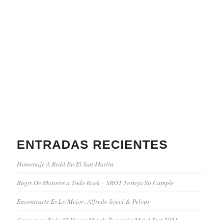
ENTRADAS RECIENTES
Homenaje A Redd En El San Martin
Rugir De Motores a Todo Rock – SROT Festeja Su Cumple
Encontrarte Es Lo Mejor: Alfredo Socci & Pelops
Consuman Todo El Heavy Metal: Tucumán Metal Fest 2021