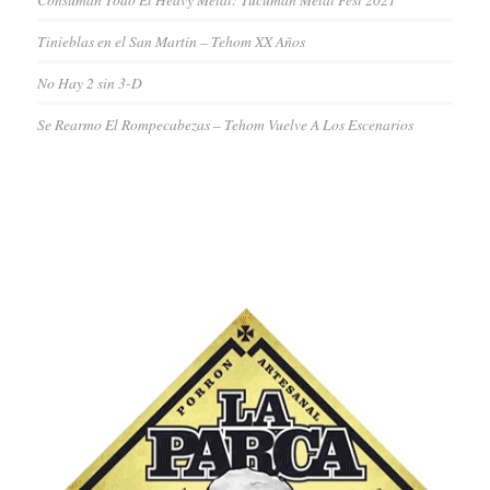
Tinieblas en el San Martín – Tehom XX Años
No Hay 2 sin 3-D
Se Rearmo El Rompecabezas – Tehom Vuelve A Los Escenarios