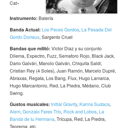
Cat»
Instrumento:
Batería
Banda Actual:
Los Peces Gordos
,
La Pesada Del
Gordo Dorieux
, Sargento Cruel
Bandas que militó:
Victor Diaz y su conjunto
Dilema, Expectro, Fuzz, Semaforo Rojo, Black Jack,
Dario Galván, Manolo Galván, Chiquita Saldi,
Cristian Rey (4 Soles), Juan Ramón, Marcelo Dupré,
Abraxas, Regata, Los Bang, Flux, Hugo Lamarca,
Hugo Marcantonio, Red, La Piedra, Médano, Club
Swing.
Gustos musicales:
Initial Gravity
,
Karma Sudaca
,
Alem
,
Gonzalo Fares Trío
,
Rock and Lobos
,
La
Banda de tu Hermana
, Trícupa, Red, La Piedra,
Teorema, etc.