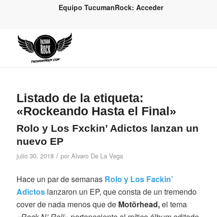
Equipo TucumanRock: Acceder
Listado de la etiqueta:
«Rockeando Hasta el Final»
Rolo y Los Fxckin’ Adictos lanzan un
nuevo EP
/
julio 30, 2018
por
Alvaro De La Vega
Hace un par de semanas
Rolo y Los Fackin’
Adictos
lanzaron un EP, que consta de un tremendo
cover de nada menos que de
Motörhead,
el tema
«Rock N’ Roll»
perteneciente al mítico álbum editado