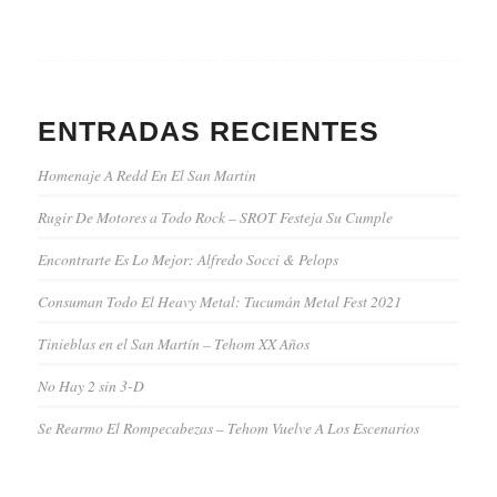
ENTRADAS RECIENTES
Homenaje A Redd En El San Martin
Rugir De Motores a Todo Rock – SROT Festeja Su Cumple
Encontrarte Es Lo Mejor: Alfredo Socci & Pelops
Consuman Todo El Heavy Metal: Tucumán Metal Fest 2021
Tinieblas en el San Martín – Tehom XX Años
No Hay 2 sin 3-D
Se Rearmo El Rompecabezas – Tehom Vuelve A Los Escenarios