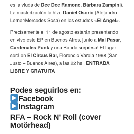
es la viuda de
Dee Dee Ramone, Bárbara Zampini
).
La masterización la hizo
Daniel Osorio
(Alejandro
Lerner/Mercedes Sosa) en los estudios
«El Ángel»
.
Precisamente el 11 de agosto estarán presentando
en vivo este EP en Buenos Aires, junto a
Mal Pasar
,
Cardenales Punk
y una Banda sorpresa! El lugar
será en
El Circus Bar,
Florencio Varela 1998 (San
Justo – Buenos Aires), a las 22 hs .
ENTRADA
LIBRE Y GRATUITA
Podes seguirlos en:
Facebook
Instagram
RFA – Rock N’ Roll (cover
Motörhead)