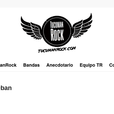
anRock
Bandas
Anecdotario
Equipo TR
Co
eban