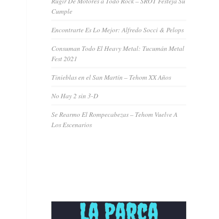
Rugir De Motores a Todo Rock – SROT Festeja Su
Cumple
Encontrarte Es Lo Mejor: Alfredo Socci & Pelops
Consuman Todo El Heavy Metal: Tucumán Metal
Fest 2021
Tinieblas en el San Martín – Tehom XX Años
No Hay 2 sin 3-D
Se Rearmo El Rompecabezas – Tehom Vuelve A
Los Escenarios