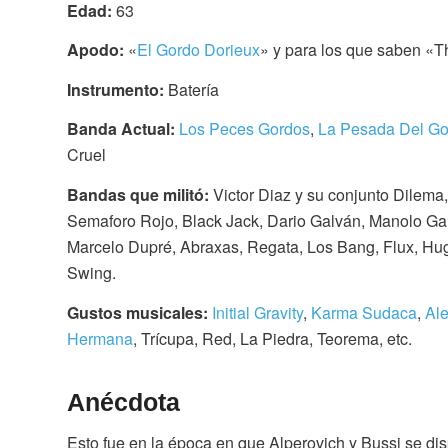
Edad:
63
Apodo:
«
El Gordo Dorieux
» y para los que saben «T
Instrumento:
Batería
Banda Actual:
Los Peces Gordos
,
La Pesada Del Go
Cruel
Bandas que militó:
Victor Diaz y su conjunto Dilema,
Semaforo Rojo, Black Jack, Dario Galván, Manolo Gal
Marcelo Dupré, Abraxas, Regata, Los Bang, Flux, Hu
Swing.
Gustos musicales:
Initial Gravity
,
Karma Sudaca
,
Al
Hermana
, Trícupa, Red, La Piedra, Teorema, etc.
Anécdota
Esto fue en la época en que Alperovich y Bussi se di