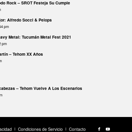
Todo Rock – SROT Festeja Su Cumple
m
or: Alfredo Socci & Pelops
:44 pm
avy Metal: Tucumán Metal Fest 2021
02 pm
Martín – Tehom XX Años
pm
abezas – Tehom Vuelve A Los Escenarios
am
vacidad
Condiciones de Servicio
Contacto