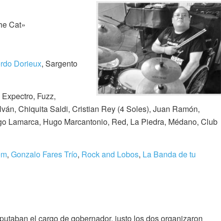
he Cat»
rdo Dorieux
, Sargento
 Expectro, Fuzz,
ván, Chiquita Saldi, Cristian Rey (4 Soles), Juan Ramón,
go Lamarca, Hugo Marcantonio, Red, La Piedra, Médano, Club
em
,
Gonzalo Fares Trío
,
Rock and Lobos
,
La Banda de tu
sputaban el cargo de gobernador, justo los dos organizaron