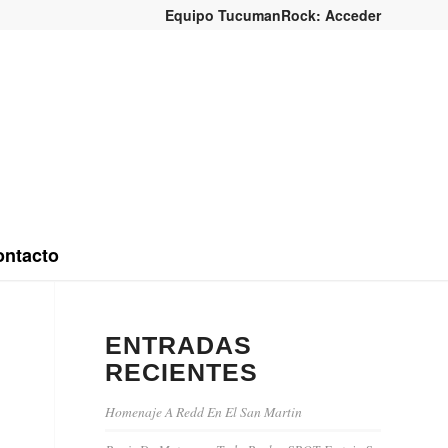
Equipo TucumanRock: Acceder
ntacto
ENTRADAS
RECIENTES
Homenaje A Redd En El San Martin