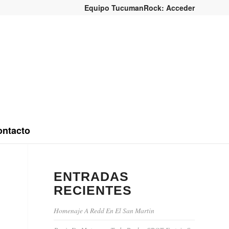
Equipo TucumanRock: Acceder
ntacto
ENTRADAS
RECIENTES
Homenaje A Redd En El San Martin