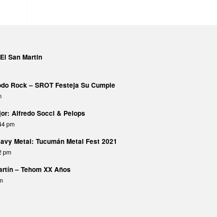
El San Martin
Todo Rock – SROT Festeja Su Cumple
m
or: Alfredo Socci & Pelops
:44 pm
avy Metal: Tucumán Metal Fest 2021
02 pm
Martín – Tehom XX Años
pm