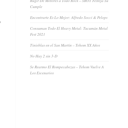
Rugir De Motores a Todo Rock – SROT Festeja Su
Cumple
Encontrarte Es Lo Mejor: Alfredo Socci & Pelops
o
Consuman Todo El Heavy Metal: Tucumán Metal
Fest 2021
Tinieblas en el San Martín – Tehom XX Años
No Hay 2 sin 3-D
Se Rearmo El Rompecabezas – Tehom Vuelve A
Los Escenarios