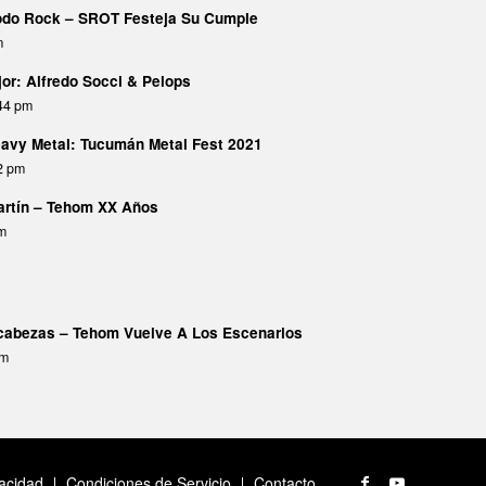
Todo Rock – SROT Festeja Su Cumple
m
or: Alfredo Socci & Pelops
:44 pm
avy Metal: Tucumán Metal Fest 2021
02 pm
Martín – Tehom XX Años
pm
abezas – Tehom Vuelve A Los Escenarios
am
vacidad
Condiciones de Servicio
Contacto