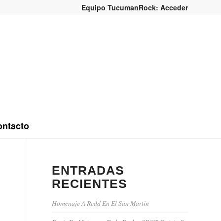
Equipo TucumanRock: Acceder
ntacto
ENTRADAS
RECIENTES
Homenaje A Redd En El San Martin