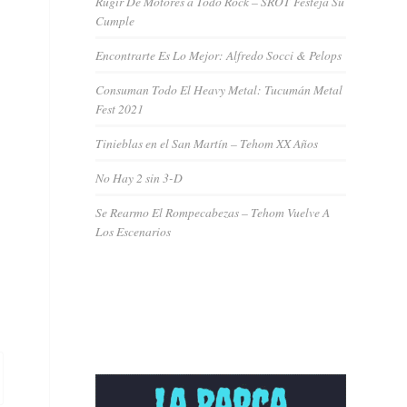
Rugir De Motores a Todo Rock – SROT Festeja Su
Cumple
Encontrarte Es Lo Mejor: Alfredo Socci & Pelops
Consuman Todo El Heavy Metal: Tucumán Metal
Fest 2021
Tinieblas en el San Martín – Tehom XX Años
No Hay 2 sin 3-D
Se Rearmo El Rompecabezas – Tehom Vuelve A
Los Escenarios