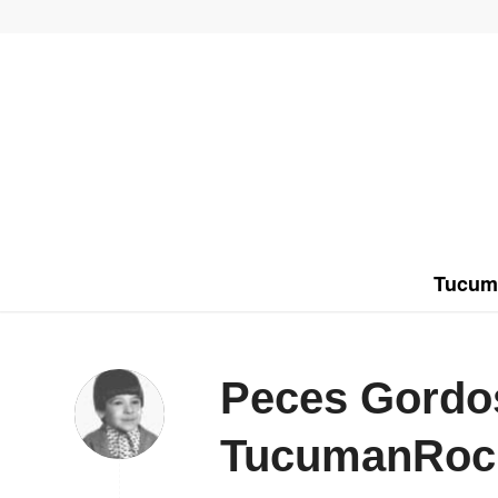
Tucum
Peces Gordos
TucumanRoc