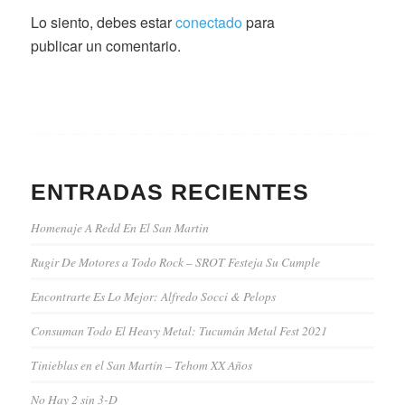
Lo siento, debes estar
conectado
para
publicar un comentario.
ENTRADAS RECIENTES
Homenaje A Redd En El San Martin
Rugir De Motores a Todo Rock – SROT Festeja Su Cumple
Encontrarte Es Lo Mejor: Alfredo Socci & Pelops
Consuman Todo El Heavy Metal: Tucumán Metal Fest 2021
Tinieblas en el San Martín – Tehom XX Años
No Hay 2 sin 3-D