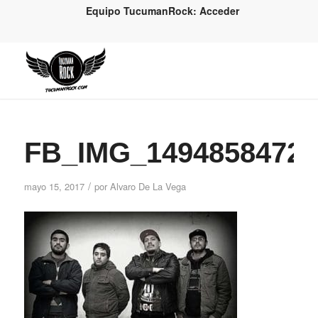
Equipo TucumanRock: Acceder
FB_IMG_14948584721
/
mayo 15, 2017
por
Alvaro De La Vega