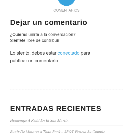
COMENTARIOS
Dejar un comentario
¿Quieres unirte a la conversación?
Siéntete libre de contribuir!
Lo siento, debes estar
conectado
para
publicar un comentario.
ENTRADAS RECIENTES
Homenaje A Redd En El San Martin
Rugir De Motores a Todo Rock – SROT Festeja Su Cumple