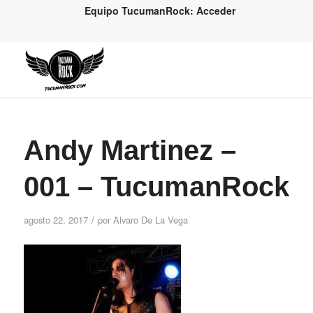
Equipo TucumanRock: Acceder
Andy Martinez –
001 – TucumanRock
/
agosto 22, 2017
por
Alvaro De La Vega