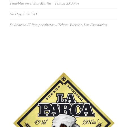
Tinieblas en el San Martín – Tehom XX Años
No Hay 2 sin 3-D
Se Rearmo El Rompecabezas – Tehom Vuelve A Los Escenarios