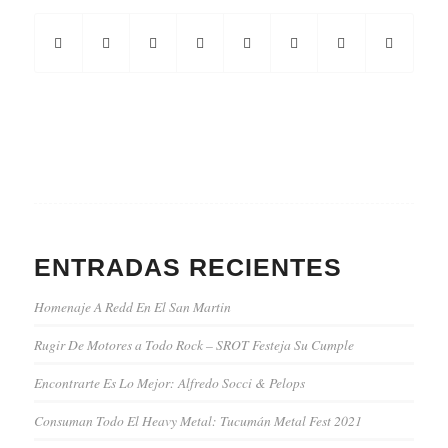
ENTRADAS RECIENTES
Homenaje A Redd En El San Martin
Rugir De Motores a Todo Rock – SROT Festeja Su Cumple
Encontrarte Es Lo Mejor: Alfredo Socci & Pelops
Consuman Todo El Heavy Metal: Tucumán Metal Fest 2021