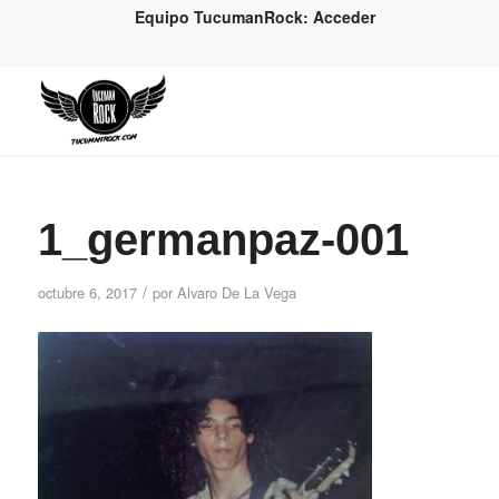
Equipo TucumanRock: Acceder
1_germanpaz-001
/
octubre 6, 2017
por
Alvaro De La Vega