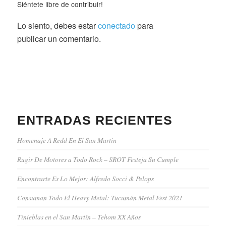
Siéntete libre de contribuir!
Lo siento, debes estar
conectado
para
publicar un comentario.
ENTRADAS RECIENTES
Homenaje A Redd En El San Martin
Rugir De Motores a Todo Rock – SROT Festeja Su Cumple
Encontrarte Es Lo Mejor: Alfredo Socci & Pelops
Consuman Todo El Heavy Metal: Tucumán Metal Fest 2021
Tinieblas en el San Martín – Tehom XX Años