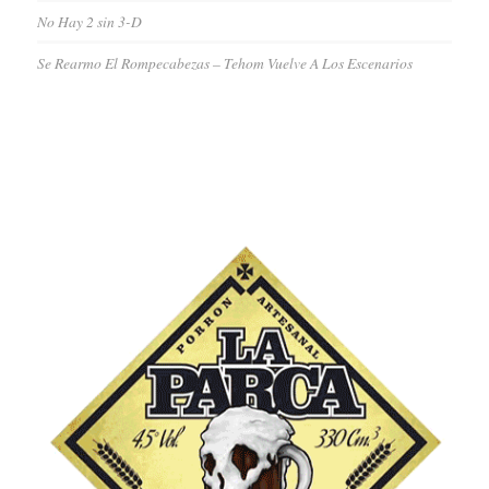
No Hay 2 sin 3-D
Se Rearmo El Rompecabezas – Tehom Vuelve A Los Escenarios