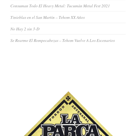
Consuman Todo El Heavy Metal: Tucumán Metal Fest 2021
Tinieblas en el San Martín – Tehom XX Años
No Hay 2 sin 3-D
Se Rearmo El Rompecabezas – Tehom Vuelve A Los Escenarios