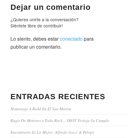
Dejar un comentario
¿Quieres unirte a la conversación?
Siéntete libre de contribuir!
Lo siento, debes estar
conectado
para
publicar un comentario.
ENTRADAS RECIENTES
Homenaje A Redd En El San Martin
Rugir De Motores a Todo Rock – SROT Festeja Su Cumple
Encontrarte Es Lo Mejor: Alfredo Socci & Pelops