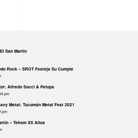
El San Martin
Todo Rock – SROT Festeja Su Cumple
m
or: Alfredo Socci & Pelops
:44 pm
avy Metal: Tucumán Metal Fest 2021
02 pm
Martín – Tehom XX Años
pm