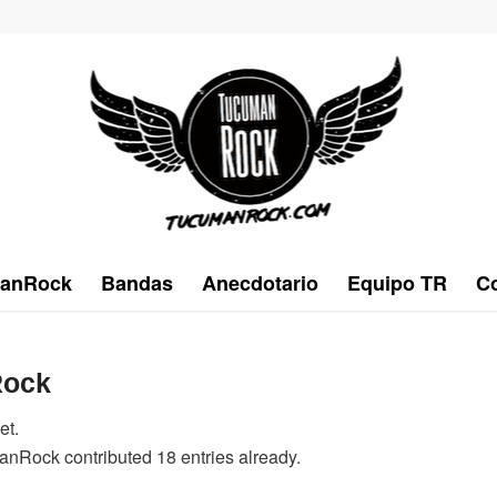
anRock
Bandas
Anecdotario
Equipo TR
Co
ock
et.
anRock
contributed 18 entries already.