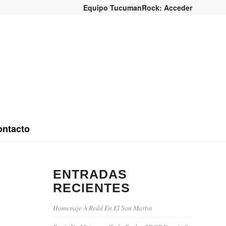
Equipo TucumanRock: Acceder
ntacto
ENTRADAS
RECIENTES
Homenaje A Redd En El San Martin