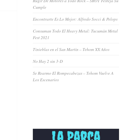
Rugir De Motores a Todo Rock – SROT Festeja Su
Cumple
Encontrarte Es Lo Mejor: Alfredo Socci & Pelops
Consuman Todo El Heavy Metal: Tucumán Metal
Fest 2021
Tinieblas en el San Martín – Tehom XX Años
No Hay 2 sin 3-D
Se Rearmo El Rompecabezas – Tehom Vuelve A
Los Escenarios