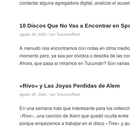
contactar alguna agregadora digital, analizar el acue
10 Discos Que No Vas a Encontrar en Spot
/
agosto 29, 2020
por
TucumanRock
A menudo nos encontramos con notas en otros medios
momento pero, ya sea por olvidos o desidia de las co
Ahora, que pasa si miramos en Tucumán? Son varias l
«Rivo» y Las Joyas Perdidas de Alem
/
agosto 29, 2020
por
TucumanRock
En una semana más que interesante para los videocl
«Rivo», una canción de Alem que quedó oculta entre s
porque empezamos a trabajar en el disco «Tres» y qu