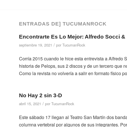
ENTRADAS DE] TUCUMANROCK
Encontrarte Es Lo Mejor: Alfredo Socci &
/
septiembre 19, 2021
por
TucumanRock
Corría 2015 cuando le hice esta entrevista a Alfredo 
historia de Pelops, sus 2 discos y de un tercero que n
Como la revista no volvería a salir en formato físico p
No Hay 2 sin 3-D
/
abril 15, 2021
por
TucumanRock
Este sábado 17 llegan al Teatro San Martín dos band
columna vertebral por algunos de sus integrantes. P