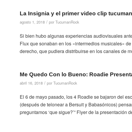
La Insignia y el primer video clip tucuma
/
agosto 1, 2018
por
TucumanRock
Si bien hubo algunas experiencias audiovisuales ant
Flux que sonaban en los «intermedios musicales» de 
derecho, que pudiera distribuirse en los canales de m
Me Quedo Con lo Bueno: Roadie Presenta 
/
abril 16, 2018
por
TucumanRock
El 6 de mayo pasado, los 4 Roadie se bajaron del e
(después de telonear a Bersuit y Babasónicos) pensa
preguntamos ‘que sigue?’” Flyer de la presentación del