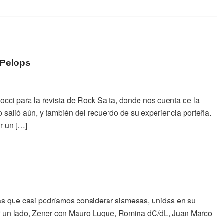
 Pelops
Socci para la revista de Rock Salta, donde nos cuenta de la
o salió aún, y también del recuerdo de su experiencia porteña.
or un […]
as que casi podríamos considerar siamesas, unidas en su
or un lado, Zener con Mauro Luque, Romina dC/dL, Juan Marco