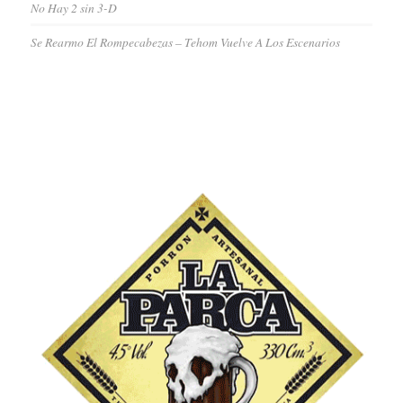
No Hay 2 sin 3-D
Se Rearmo El Rompecabezas – Tehom Vuelve A Los Escenarios