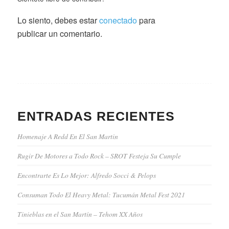
Lo siento, debes estar
conectado
para
publicar un comentario.
ENTRADAS RECIENTES
Homenaje A Redd En El San Martin
Rugir De Motores a Todo Rock – SROT Festeja Su Cumple
Encontrarte Es Lo Mejor: Alfredo Socci & Pelops
Consuman Todo El Heavy Metal: Tucumán Metal Fest 2021
Tinieblas en el San Martín – Tehom XX Años