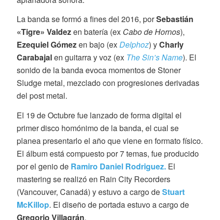
La banda se formó a fines del 2016, por
Sebastián
«Tigre» Valdez
en batería (ex
Cabo de Hornos
),
Ezequiel Gómez
en bajo (ex
Delphoz
) y
Charly
Carabajal
en guitarra y voz (ex
The Sin’s Name
). El
sonido de la banda evoca momentos de Stoner
Sludge metal, mezclado con progresiones derivadas
del post metal.
El 19 de Octubre fue lanzado de forma digital el
primer disco homónimo de la banda, el cual se
planea presentarlo el año que viene en formato físico.
El álbum está compuesto por 7 temas, fue producido
por el genio de
Ramiro Daniel Rodriguez.
El
mastering se realizó en Rain City Recorders
(Vancouver, Canadá) y estuvo a cargo de
Stuart
McKillop
. El diseño de portada estuvo a cargo de
Gregorio Villagrán
.