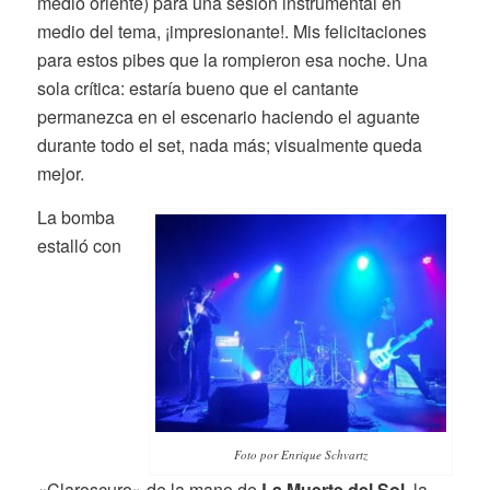
medio oriente) para una sesión instrumental en
medio del tema, ¡impresionante!. Mis felicitaciones
para estos pibes que la rompieron esa noche. Una
sola crítica: estaría bueno que el cantante
permanezca en el escenario haciendo el aguante
durante todo el set, nada más; visualmente queda
mejor.
La bomba
estalló con
Foto por Enrique Schvartz
«Claroscuro» de la mano de
La Muerte del Sol,
la