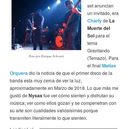
set anuncian
un invitado, era
Charly
de
La
Muerte del
Sol
para el
tema
Gravitando
Foto por Enrique Schvartz
(Temazo). Para
el final
Matías
Orquera
dio la noticia de que el primer disco de la
banda esta muy cerca de ver la luz,
aproximadamente en Marzo de 2018. Lo que más me
gustó de
Nysas
fue ver cómo sienten y disfrutan su
música; ver como ellos gozan y se compenetran con
su arte son cualidades valiosísimas porque
transmiten literalmente lo que sienten.