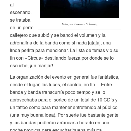
al
escenario,
se trataba
Foto por Enrique Schvartz
de un perro
callejero que subió y se bancó el volumen y la
adrenalina de la banda como si nada jajajaj, una
linda perlita para mencionar. La lista de temas vio su
fin con «Circus» destilando fuerza por donde se lo
escuche, ¡un manjar!
La organización del evento en general fue fantástica,
desde el lugar, las luces, el sonido, en fin… Entre
banda y banda transcurría poco tiempo y se lo
aprovechaba para el sorteo de un total de 10 CD’s y
un tattoo como para mantener entretenido al público
(una muy buena idea). Por suerte fue bastante gente
y las bandas pudieron arrancar a horario en una
noche propicia para escuchar buena música.