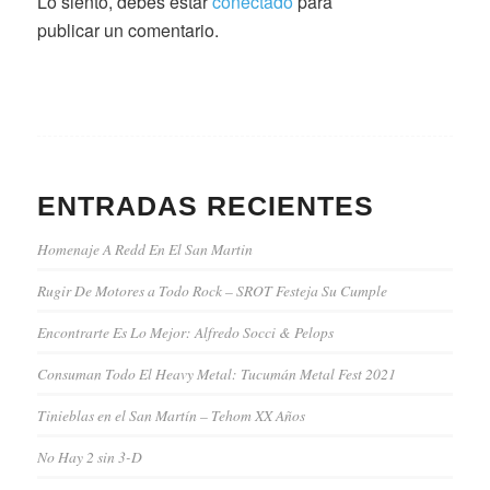
Lo siento, debes estar
conectado
para
publicar un comentario.
ENTRADAS RECIENTES
Homenaje A Redd En El San Martin
Rugir De Motores a Todo Rock – SROT Festeja Su Cumple
Encontrarte Es Lo Mejor: Alfredo Socci & Pelops
Consuman Todo El Heavy Metal: Tucumán Metal Fest 2021
Tinieblas en el San Martín – Tehom XX Años
No Hay 2 sin 3-D