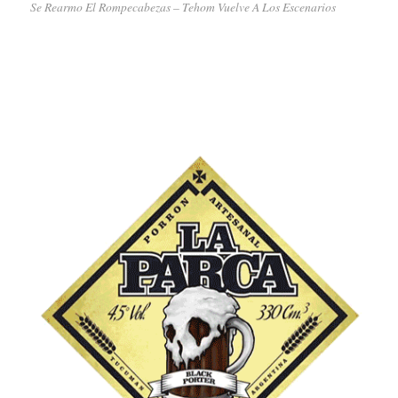
Se Rearmo El Rompecabezas – Tehom Vuelve A Los Escenarios