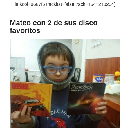
linkcol=0687f5 tracklist=false track=1641210234]
Mateo con 2 de sus disco
favoritos