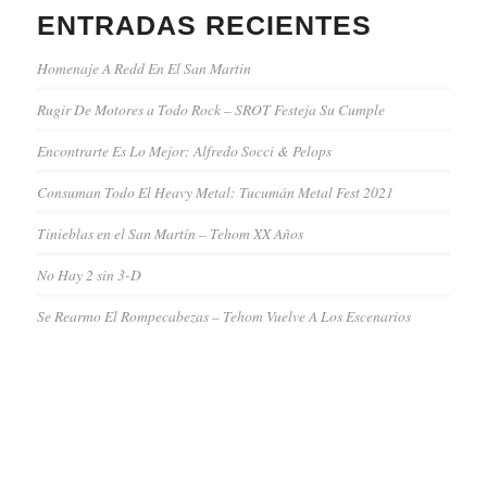
ENTRADAS RECIENTES
Homenaje A Redd En El San Martin
Rugir De Motores a Todo Rock – SROT Festeja Su Cumple
Encontrarte Es Lo Mejor: Alfredo Socci & Pelops
Consuman Todo El Heavy Metal: Tucumán Metal Fest 2021
Tinieblas en el San Martín – Tehom XX Años
No Hay 2 sin 3-D
Se Rearmo El Rompecabezas – Tehom Vuelve A Los Escenarios