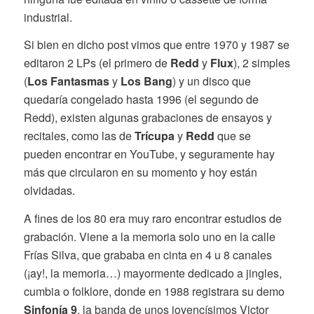
industrial.
Si bien en dicho post vimos que entre 1970 y 1987 se
editaron 2 LPs (el primero de
Redd
y
Flux
), 2 simples
(
Los Fantasmas
y
Los Bang
) y un disco que
quedaría congelado hasta 1996 (el segundo de
Redd), existen algunas grabaciones de ensayos y
recitales, como las de
Trícupa
y
Redd
que se
pueden encontrar en YouTube, y seguramente hay
más que circularon en su momento y hoy están
olvidadas.
A fines de los 80 era muy raro encontrar estudios de
grabación. Viene a la memoria solo uno en la calle
Frías Silva, que grababa en cinta en 4 u 8 canales
(¡ay!, la memoria…) mayormente dedicado a jingles,
cumbia o folklore, donde en 1988 registrara su demo
Sinfonía 9
, la banda de unos jovencísimos Victor