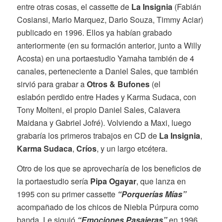
entre otras cosas, el cassette de
La Insignia
(Fabián
Cosiansi, Mario Marquez, Dario Souza, Timmy Aciar)
publicado en 1996. Ellos ya habían grabado
anteriormente (en su formación anterior, junto a Willy
Acosta) en una portaestudio Yamaha también de 4
canales, perteneciente a Daniel Sales, que también
sirvió para grabar a
Otros & Bufones
(el
eslabón perdido entre Hades y Karma Sudaca, con
Tony Molteni, el propio Daniel Sales, Calavera
Maidana y Gabriel Jofré). Volviendo a Maxi, luego
grabaría los primeros trabajos en CD de
La Insignia
,
Karma Sudaca
,
Críos
, y un largo etcétera.
Otro de los que se aprovecharía de los beneficios de
la portaestudio sería
Pipa Ogayar
, que lanza en
1995 con su primer cassette
“Porquerías Mías”
acompañado de los chicos de Niebla Púrpura como
banda. Le siguió
“Emociones Pasajeras”
en 1996.