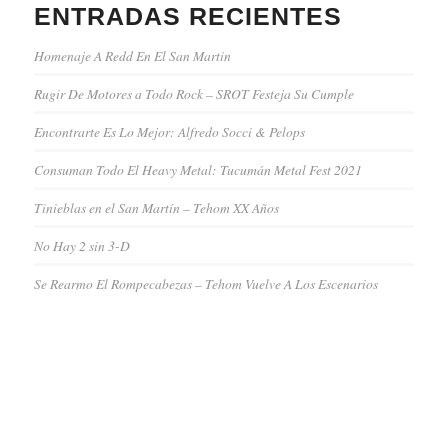
ENTRADAS RECIENTES
Homenaje A Redd En El San Martin
Rugir De Motores a Todo Rock – SROT Festeja Su Cumple
Encontrarte Es Lo Mejor: Alfredo Socci & Pelops
Consuman Todo El Heavy Metal: Tucumán Metal Fest 2021
Tinieblas en el San Martín – Tehom XX Años
No Hay 2 sin 3-D
Se Rearmo El Rompecabezas – Tehom Vuelve A Los Escenarios