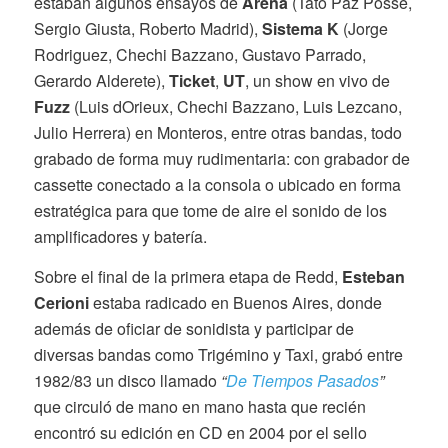
estaban algunos ensayos de
Arena
(Tato Paz Posse,
Sergio Giusta, Roberto Madrid),
Sistema K
(Jorge
Rodriguez, Chechi Bazzano, Gustavo Parrado,
Gerardo Alderete),
Ticket
,
UT
, un show en vivo de
Fuzz
(Luis dOrieux, Chechi Bazzano, Luis Lezcano,
Julio Herrera) en Monteros, entre otras bandas, todo
grabado de forma muy rudimentaria: con grabador de
cassette conectado a la consola o ubicado en forma
estratégica para que tome de aire el sonido de los
amplificadores y batería.
Sobre el final de la primera etapa de Redd,
Esteban
Cerioni
estaba radicado en Buenos Aires, donde
además de oficiar de sonidista y participar de
diversas bandas como Trigémino y Taxi, grabó entre
1982/83 un disco llamado
“
De Tiempos Pasados
”
que circuló de mano en mano hasta que recién
encontró su edición en CD en 2004 por el sello