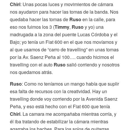
Chiri
: Unas pocas luces y movimientos de cámara
nos ayudaron para hacer las tomas de la banda. Nos
quedaba hacer las tomas de
Ruso
en la calle, para
eso nos fuimos los 3 (
Timmy
,
Ruso
y yo) una
madrugada a la zona del puente Lucas Córdoba y el
Bajo; yo tenía un Fiat 600 en el que nos movíamos y
al que usamos de “carro de travelling” en unas tomas
por la Av. Saenz Peña al 100…. cuando hicimos el
travelling con el auto
Ruso
salió corriendo y nosotros
nos quedamos atrás.
Ruso
: Como no teníamos un mango había que suplir
esa falta de recursos con la creatividad. Hay un
travelling donde voy corriendo por la Avenida Saenz
Peña, y eso está hecho con el Fiat 600 que tenía
Chiri
. La camara me acompañaba mientras corría, y
él iba tratando de estabilizar la cámara mientras
agarraba los baches. Para los solos de guitarras