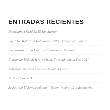
ENTRADAS RECIENTES
Homenaje A Redd En El San Martin
Rugir De Motores a Todo Rock – SROT Festeja Su Cumple
Encontrarte Es Lo Mejor: Alfredo Socci & Pelops
Consuman Todo El Heavy Metal: Tucumán Metal Fest 2021
Tinieblas en el San Martín – Tehom XX Años
No Hay 2 sin 3-D
Se Rearmo El Rompecabezas – Tehom Vuelve A Los Escenarios