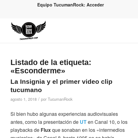
Equipo TucumanRock: Acceder
Listado de la etiqueta:
«Esconderme»
La Insignia y el primer video clip
tucumano
/
agosto 1, 2018
por
TucumanRock
Si bien hubo algunas experiencias audiovisuales
antes, como la presentación de
UT
en Canal 10, o los
playbacks de
Flux
que sonaban en los «intermedios
musicales» de Canal 8, hasta 1995 no se había