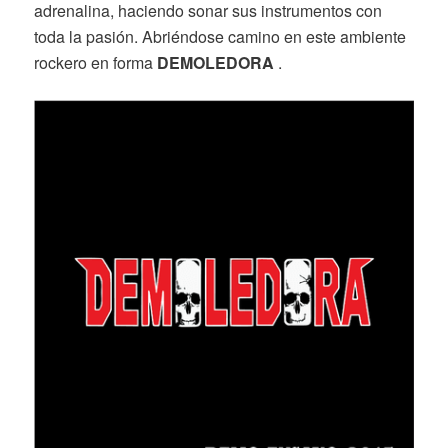
adrenalina, haciendo sonar sus instrumentos con
toda la pasión. Abriéndose camino en este ambiente
rockero en forma
DEMOLEDORA
.