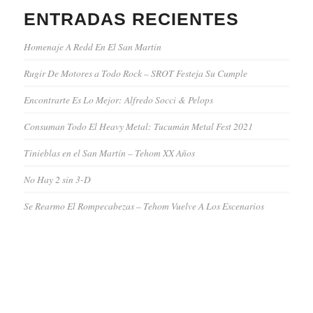
ENTRADAS RECIENTES
Homenaje A Redd En El San Martin
Rugir De Motores a Todo Rock – SROT Festeja Su Cumple
Encontrarte Es Lo Mejor: Alfredo Socci & Pelops
Consuman Todo El Heavy Metal: Tucumán Metal Fest 2021
Tinieblas en el San Martín – Tehom XX Años
No Hay 2 sin 3-D
Se Rearmo El Rompecabezas – Tehom Vuelve A Los Escenarios