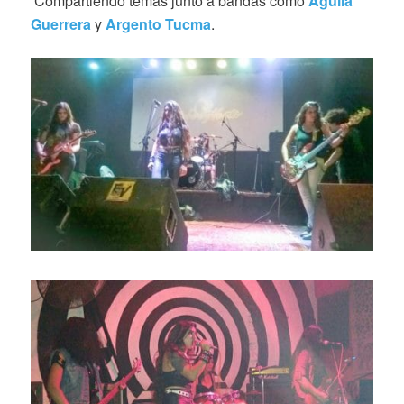
Compartiendo temas junto a bandas como
Águila
Guerrera
y
Argento Tucma
.