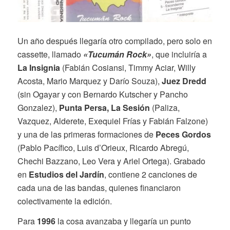
Un año después llegaría otro compilado, pero solo en
cassette, llamado
«Tucumán Rock»
, que incluiría a
La Insignia
(Fabián Cosiansi, Timmy Aciar, Willy
Acosta, Mario Marquez y Darío Souza),
Juez Dredd
(sin Ogayar y con Bernardo Kutscher y Pancho
Gonzalez),
Punta Persa, La Sesión
(Paliza,
Vazquez, Alderete, Exequiel Frías y Fabián Falzone)
y una de las primeras formaciones de
Peces Gordos
(Pablo Pacífico, Luis d’Orieux, Ricardo Abregú,
Chechi Bazzano, Leo Vera y Ariel Ortega). Grabado
en
Estudios del Jardín
, contiene 2 canciones de
cada una de las bandas, quienes financiaron
colectivamente la edición.
Para
1996
la cosa avanzaba y llegaría un punto