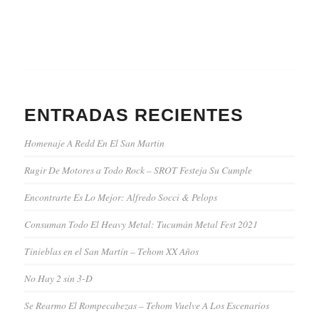
ENTRADAS RECIENTES
Homenaje A Redd En El San Martin
Rugir De Motores a Todo Rock – SROT Festeja Su Cumple
Encontrarte Es Lo Mejor: Alfredo Socci & Pelops
Consuman Todo El Heavy Metal: Tucumán Metal Fest 2021
Tinieblas en el San Martín – Tehom XX Años
No Hay 2 sin 3-D
Se Rearmo El Rompecabezas – Tehom Vuelve A Los Escenarios