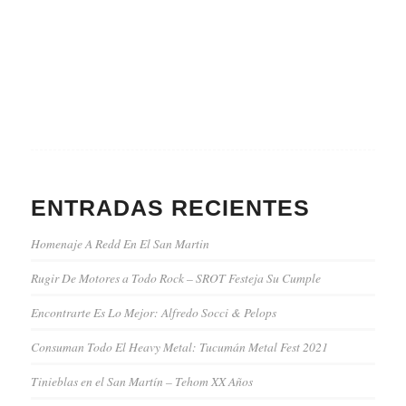
ENTRADAS RECIENTES
Homenaje A Redd En El San Martin
Rugir De Motores a Todo Rock – SROT Festeja Su Cumple
Encontrarte Es Lo Mejor: Alfredo Socci & Pelops
Consuman Todo El Heavy Metal: Tucumán Metal Fest 2021
Tinieblas en el San Martín – Tehom XX Años