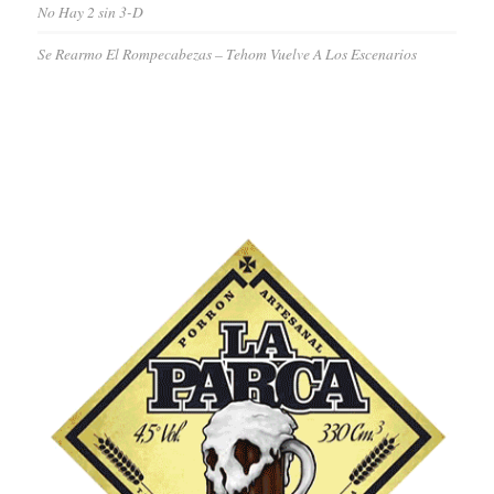
No Hay 2 sin 3-D
Se Rearmo El Rompecabezas – Tehom Vuelve A Los Escenarios