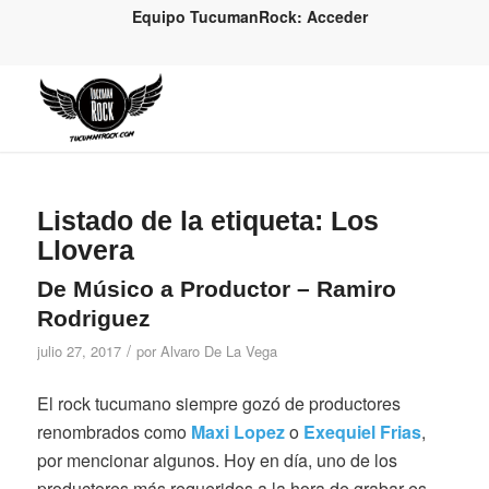
Equipo TucumanRock: Acceder
Listado de la etiqueta:
Los
Llovera
De Músico a Productor – Ramiro
Rodriguez
/
julio 27, 2017
por
Alvaro De La Vega
El rock tucumano siempre gozó de productores
renombrados como
Maxi Lopez
o
Exequiel Frias
,
por mencionar algunos. Hoy en día, uno de los
productores más requeridos a la hora de grabar es