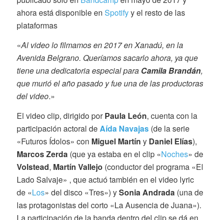
ahora está disponible en
Spotify
y el resto de las
plataformas
«
Al video lo filmamos en 2017 en Xanadú, en la
Avenida Belgrano. Queríamos sacarlo ahora, ya que
tiene una dedicatoria especial para
Camila Brandán
,
que murió el año pasado y fue una de las productoras
del video
.»
El video clip, dirigido por
Paula León
, cuenta con la
participación actoral de
Aída Navajas
(de la serie
«Futuros Ídolos» con
Miguel Martín
y
Daniel Elías
),
Marcos Zerda
(que ya estaba en el clip «
Noches
» de
Volstead
,
Martín Vallejo
(conductor del programa «El
Lado Salvaje» , que actuó también en el video lyric
de «
Los
» del disco «Tres») y
Sonia Andrada
(una de
las protagonistas del corto «La Ausencia de Juana»).
La participación de la banda dentro del clip se dá en