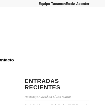
Equipo TucumanRock: Acceder
ntacto
ENTRADAS
RECIENTES
Homenaje A Redd En El San Martin