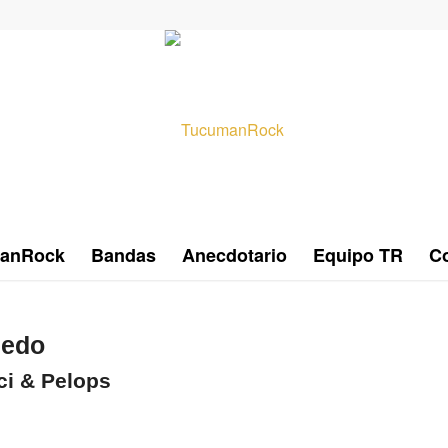
anRock
Bandas
Anecdotario
Equipo TR
Co
ledo
ci & Pelops