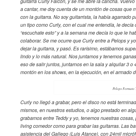
guitarra Curly Falcón, y se me abre la cancha. Vuelvo 
a cantar, me doy cuenta de un montón de cosas que me
con la guitarra. No soy guitarrista, la había agarrado 
un tipo como Curly, con el cual me entendía, le decía
“escuchate esto” y a la semana me decía lo que le habí
colaborar. Se me ocurre que Curly entre a Pelops y yo
dejar la guitarra, y pasó. Es rarísimo, estábamos sup
lindo y lo más natural. Nos juntamos y tenemos ganas
eso de salir juntos, juntarnos en la sala y alquilar 3
montón en los shows, en la ejecución, en el armado d
Pelops Formato T
Curly no llegó a grabar, pero el disco no está termina
mismos, en nuestros estudios, o algo prestado en algú
grabamos entre Teddy y yo, tenemos nuestras cosas,
living comedor como para grabar las guitarras. Las b
asistencia del Gallego (Luis Atance), con 24mil micró