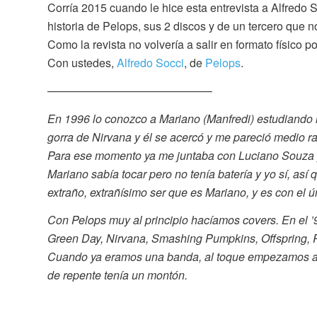
Corría 2015 cuando le hice esta entrevista a Alfredo 
historia de Pelops, sus 2 discos y de un tercero que n
Como la revista no volvería a salir en formato físico
Con ustedes,
Alfredo Socci
, de
Pelops
.
——————————————–
En 1996 lo conozco a Mariano (Manfredi) estudiando i
gorra de Nirvana y él se acercó y me pareció medio rar
Para ese momento ya me juntaba con Luciano Souza y 
Mariano sabía tocar pero no tenía batería y yo sí, así
extraño, extrañísimo ser que es Mariano, y es con el ú
Con Pelops muy al principio hacíamos covers. En el ’
Green Day, Nirvana, Smashing Pumpkins, Offspring, 
Cuando ya eramos una banda, al toque empezamos a h
de repente tenía un montón.