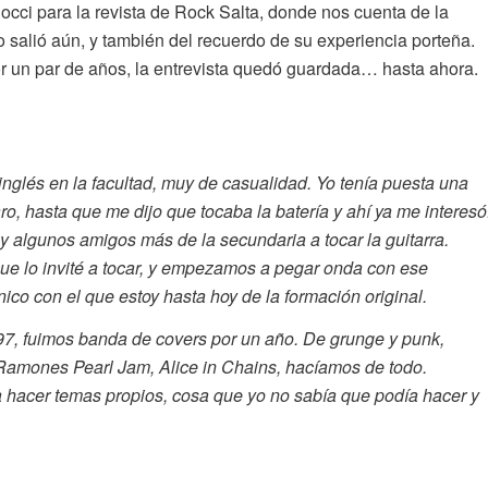
Socci para la revista de Rock Salta, donde nos cuenta de la
o salió aún, y también del recuerdo de su experiencia porteña.
 por un par de años, la entrevista quedó guardada… hasta ahora.
nglés en la facultad, muy de casualidad. Yo tenía puesta una
o, hasta que me dijo que tocaba la batería y ahí ya me interesó
algunos amigos más de la secundaria a tocar la guitarra.
 que lo invité a tocar, y empezamos a pegar onda con ese
nico con el que estoy hasta hoy de la formación original.
97, fuimos banda de covers por un año. De grunge y punk,
Ramones Pearl Jam, Alice in Chains, hacíamos de todo.
acer temas propios, cosa que yo no sabía que podía hacer y