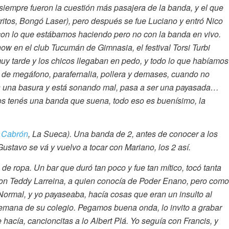
iempre fueron la cuestión más pasajera de la banda, y el que
ritos, Bongó Laser), pero después se fue Luciano y entró Nico
con lo que estábamos haciendo pero no con la banda en vivo.
ow en el club Tucumán de Gimnasia, el festival Torsi Turbi
uy tarde y los chicos llegaban en pedo, y todo lo que habíamos
de megáfono, parafernalia, pollera y demases, cuando no
es una basura y está sonando mal, pasa a ser una payasada…
os tenés una banda que suena, todo eso es buenísimo, la
 Cabrón
, La Sueca). Una banda de 2, antes de conocer a los
ustavo se vá y vuelvo a tocar con Mariano, los 2 así.
de ropa. Un bar que duró tan poco y fue tan mítico, tocó tanta
con Teddy Larreina, a quien conocía de Poder Enano, pero como
a Normal, y yo payaseaba, hacía cosas que eran un insulto al
 semana de su colegio. Pegamos buena onda, lo invito a grabar
 hacía, cancioncitas a lo Albert Plá. Yo seguía con Francis, y