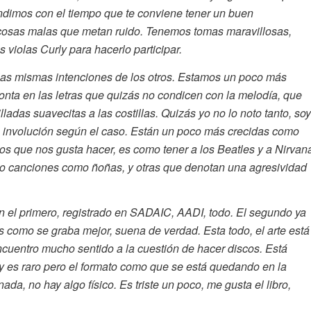
endimos con el tiempo que te conviene tener un buen
 cosas malas que metan ruido. Tenemos tomas maravillosas,
 violas Curly para hacerlo participar.
e las mismas intenciones de los otros. Estamos un poco más
onta en las letras que quizás no condicen con la melodía, que
illadas suavecitas a las costillas. Quizás yo no lo noto tanto, soy
 o involución según el caso. Están un poco más crecidas como
s que nos gusta hacer, es como tener a los Beatles y a Nirvan
do canciones como ñoñas, y otras que denotan una agresividad
n el primero, registrado en SADAIC, AADI, todo. El segundo ya
s como se graba mejor, suena de verdad. Esta todo, el arte está
encuentro mucho sentido a la cuestión de hacer discos. Está
y es raro pero el formato como que se está quedando en la
da, no hay algo físico. Es triste un poco, me gusta el libro,