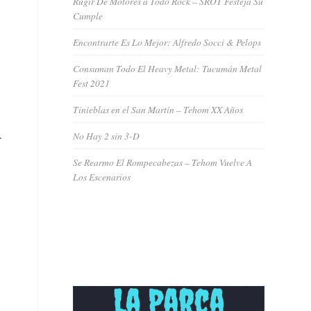
Rugir De Motores a Todo Rock – SROT Festeja Su
Cumple
Encontrarte Es Lo Mejor: Alfredo Socci & Pelops
Consuman Todo El Heavy Metal: Tucumán Metal
Fest 2021
Tinieblas en el San Martín – Tehom XX Años
.
No Hay 2 sin 3-D
Se Rearmo El Rompecabezas – Tehom Vuelve A
Los Escenarios