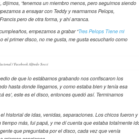
, dijimos, “tenemos un miembro menos, pero seguimos siendo
 empezamos a ensayar con Teddy y rearmamos Pelops,
ancis pero de otra forma, y ahí arranca.
i cumpleaños, empezamos a grabar “
Tres Pelops Tiene mi
ho el primer disco, no me gusta, me gusta escucharlo como
acional / Facebook Alfredo Socci
edio de que lo estábamos grabando nos confiscaron los
uedo hasta donde llegamos, y como estaba bien y tenía esa
cá es’, este es el disco, entonces quedó así. Terminamos
l historial de idas, venidas, separaciones. Los chicos fueron y
tiempo más, fui papá, y me dí cuenta que estaba totalmente id
ente que preguntaba por el disco, cada vez que venía
as mismas canciones.