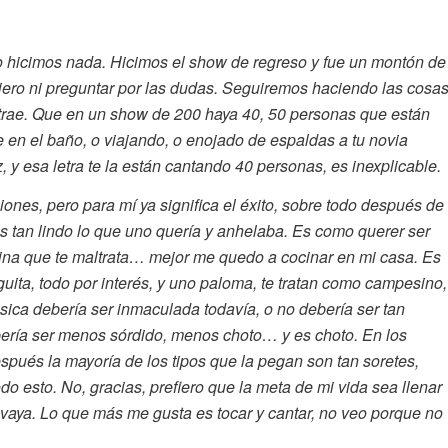
o hicimos nada. Hicimos el show de regreso y fue un montón de
ero ni preguntar por las dudas. Seguiremos haciendo las cosa
trae. Que en un show de 200 haya 40, 50 personas que están
 en el baño, o viajando, o enojado de espaldas a tu novia
 y esa letra te la están cantando 40 personas, es inexplicable.
ones, pero para mí ya significa el éxito, sobre todo después de
 tan lindo lo que uno quería y anhelaba. Es como querer ser
cocina que te maltrata… mejor me quedo a cocinar en mi casa. Es
uita, todo por interés, y uno paloma, te tratan como campesino,
ica debería ser inmaculada todavía, o no debería ser tan
bería ser menos sórdido, menos choto… y es choto. En los
espués la mayoría de los tipos que la pegan son tan soretes,
do esto. No, gracias, prefiero que la meta de mi vida sea llenar
 vaya. Lo que más me gusta es tocar y cantar, no veo porque no