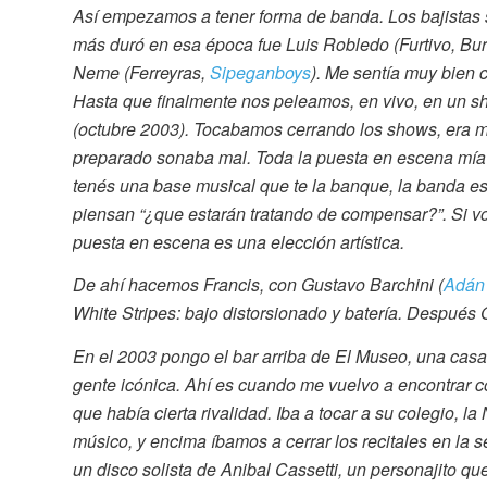
Así empezamos a tener forma de banda. Los bajistas s
más duró en esa época fue Luis Robledo (Furtivo, Bur
Neme (Ferreyras,
Sipeganboys
). Me sentía muy bien 
Hasta que finalmente nos peleamos, en vivo, en un sh
(octubre 2003). Tocabamos cerrando los shows, era m
preparado sonaba mal. Toda la puesta en escena mía 
tenés una base musical que te la banque, la banda 
piensan “¿que estarán tratando de compensar?”. Si v
puesta en escena es una elección artística.
De ahí hacemos Francis, con Gustavo Barchini (
Adán
White Stripes: bajo distorsionado y batería. Después G
En el 2003 pongo el bar arriba de El Museo, una casa 
gente icónica. Ahí es cuando me vuelvo a encontrar 
que había cierta rivalidad. Iba a tocar a su colegio, l
músico, y encima íbamos a cerrar los recitales en la
un disco solista de Anibal Cassetti, un personajito que