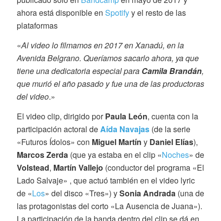
ahora está disponible en
Spotify
y el resto de las
plataformas
«
Al video lo filmamos en 2017 en Xanadú, en la
Avenida Belgrano. Queríamos sacarlo ahora, ya que
tiene una dedicatoria especial para
Camila Brandán
,
que murió el año pasado y fue una de las productoras
del video
.»
El video clip, dirigido por
Paula León
, cuenta con la
participación actoral de
Aída Navajas
(de la serie
«Futuros Ídolos» con
Miguel Martín
y
Daniel Elías
),
Marcos Zerda
(que ya estaba en el clip «
Noches
» de
Volstead
,
Martín Vallejo
(conductor del programa «El
Lado Salvaje» , que actuó también en el video lyric
de «
Los
» del disco «Tres») y
Sonia Andrada
(una de
las protagonistas del corto «La Ausencia de Juana»).
La participación de la banda dentro del clip se dá en