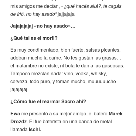
mis amigos me decían,
«¿qué hacés allá?, te cagás
de frió, no hay asado”
jajjajaja
Jajajajajaj «no hay asado»…
¿Qué tal es el morfi?
Es muy condimentado, bien fuerte, salsas picantes,
adoban mucho la carne. No les gustan las grasas…
el matambre no existe, ni bola le dan a las gaseosas.
Tampoco mezclan nada: vino, vodka, whisky,
cerveza, todo puro, y toman mucho, muuuuuucho
jajajajaj
¿Cómo fue el rearmar Sacro ahí?
Ewa
me presentó a su mejor amigo, el batero
Marek
Drozdz
. El fue baterista en una banda de metal
llamada
Ischl.