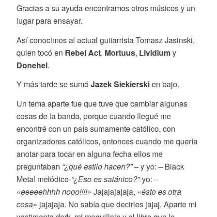
Gracias a su ayuda encontramos otros músicos y un
lugar para ensayar.
Así conocimos al actual guitarrista Tomasz Jasinski,
quien tocó en
Rebel Act
,
Mortuus
,
Lividium
y
Donehel
.
Y más tarde se sumó
Jazek Siekierski
en bajo.
Un tema aparte fue que tuve que cambiar algunas
cosas de la banda, porque cuando llegué me
encontré con un país sumamente católico, con
organizadores católicos, entonces cuando me quería
anotar para tocar en alguna fecha ellos me
preguntaban
“¿qué estilo hacen?”
– y yo: – Black
Metal melódico-
“¿Eso es satánico?”
-yo: –
«eeeeehhhh nooo!!!!»
Jajajajajaja,
«ésto es otra
cosa»
jajajaja. No sabía que decirles jajaj. Aparte mi
vestimenta dark, mi maquillaje y el libro que le