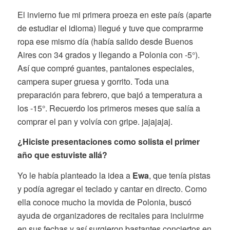
El invierno fue mi primera proeza en este país (aparte
de estudiar el idioma) llegué y tuve que comprarme
ropa ese mismo día (había salido desde Buenos
Aires con 34 grados y llegando a Polonia con -5°).
Así que compré guantes, pantalones especiales,
campera super gruesa y gorrito. Toda una
preparación para febrero, que bajó a temperatura a
los -15°. Recuerdo los primeros meses que salía a
comprar el pan y volvía con gripe. jajajajaj.
¿Hiciste presentaciones
como solista
el primer
año que estuviste allá?
Yo le había planteado la idea a
Ewa
, que tenía pistas
y podía agregar el teclado y cantar en directo. Como
ella conoce mucho la movida de Polonia, buscó
ayuda de organizadores de recitales para incluirme
en sus fechas y así surgieron bastantes conciertos en