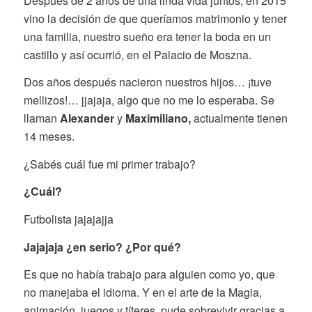
Después de 2 años de una linda vida juntos, en 2015
vino la decisión de que queríamos matrimonio y tener
una familia, nuestro sueño era tener la boda en un
castillo y así ocurrió, en el Palacio de Moszna.
Dos años después nacieron nuestros hijos… ¡tuve
mellizos!… jjajaja, algo que no me lo esperaba. Se
llaman
Alexander
y
Maximiliano,
actualmente tienen
14 meses.
¿Sabés cuál fue mi primer trabajo?
¿Cuál?
Futbolista jajajajja
Jajajaja ¿en serio? ¿Por qué?
Es que no había trabajo para alguien como yo, que
no manejaba el idioma. Y en el arte de la Magia,
animación, juegos y títeres, pude sobrevivir gracias a