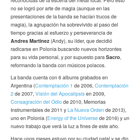
reconocidas de la escena del metal local. Pero esto
no se logró por arte de magia (aunque en las
presentaciones de la banda se hacían trucos de
magia), la agrupación ha sobrevivido al paso del
tiempo gracias al esfuerzo y perseverancia de
Andres Martinez
(Andy), su líder, que decidió
radicarse en Polonia buscando nuevos horizontes
para su vida personal, y por supuesto para
Sacro
,
reformando la banda con músicos polacos.
La banda cuenta con 6 albums grabados en
Argentina (
Contemplación 1
de 2006,
Contemplación
2
de 2007,
Visión del Apocalipsis
en 2009,
Consagración del Odio
de 2010, Memorias
Instrumentales de 2011 y
La Nueva Orden
de 2013),
uno en Polonia (
Energy of the Universe
de 2016) y un
nuevo trabajo que verá la luz a fines de este año.
Hace unos meses estuvo por su ciudad natal y se dio