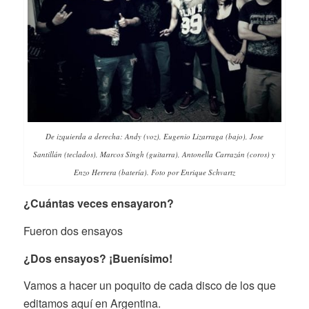
De izquierda a derecha: Andy (voz), Eugenio Lizarraga (bajo), Jose
Santillán (teclados), Marcos Singh (guitarra), Antonella Carrazán (coros) y
Enzo Herrera (batería).
Foto por Enrique Schvartz
¿Cuántas veces ensayaron?
Fueron dos ensayos
¿Dos ensayos? ¡Buenísimo!
Vamos a hacer un poquito de cada disco de los que
editamos aquí en Argentina.