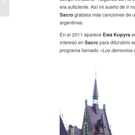
Tema De Su Nueva
era suficiente. Así mi sueño de ir 
Placa
Sacro
grabara más canciones de u
argentinas.
En el 2011 aparece
Ewa Kopyra
en
interesó en
Sacro
para difundirlo 
programa llamado
«Los demonios 