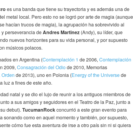
cro
es una banda que tiene su trayectoria y es además una de
el metal local. Pero esto no se logró por arte de magia (aunque
se hacían trucos de magia), la agrupación ha sobrevivido al
o y perseverancia de
Andres Martinez
(Andy), su líder, que
ndo nuevos horizontes para su vida personal, y por supuesto
con músicos polacos.
ados en Argentina (
Contemplación 1
de 2006,
Contemplación
n 2009,
Consagración del Odio
de 2010, Memorias
 Orden
de 2013), uno en Polonia (
Energy of the Universe
de
a luz a fines de este año.
ad natal y se dio el lujo de reunir a los antiguos miembros de
 junto a sus amigos y seguidores en el Teatro de la Paz, junto a
 su debut).
TucumanRock
concurrió a este gran evento para
ía sonando como en aquel momento y también, por supuesto,
ente cómo fue esta aventura de irse a otro país sin ni si quiera