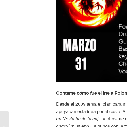
Contame cómo fue el irte a Polon
Desde el 2009 tenía el plan para i
apoyaban esta idea por el costo. A
un Nesta hasta la caj…»
otros me d
UT Nos Revela En
Exclusiva La Portada y
cumplí mi sueño»
, algunos con la