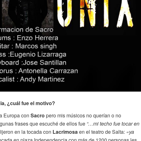
ia, ¿cuál fue el motivo?
r a Europa con
Sacro
pero mis músicos no querían o no
lgunas frases que escuché de ellos fue
“…mi techo fue tocar en
ijeron en la tocada con
Lacrimosa
en el teatro de Salta:
«ya
 tocada en plaza Independencia con más de 1200 personas les