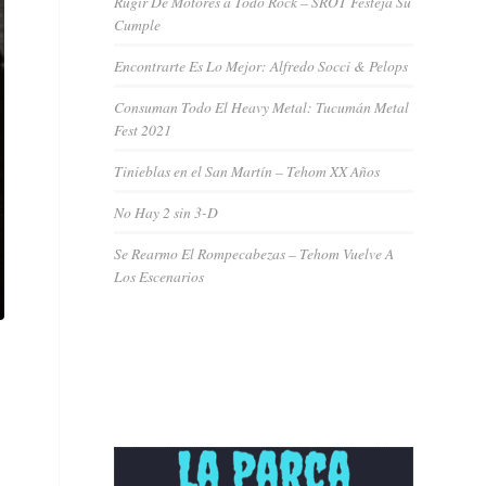
Rugir De Motores a Todo Rock – SROT Festeja Su
Cumple
Encontrarte Es Lo Mejor: Alfredo Socci & Pelops
Consuman Todo El Heavy Metal: Tucumán Metal
Fest 2021
Tinieblas en el San Martín – Tehom XX Años
No Hay 2 sin 3-D
Se Rearmo El Rompecabezas – Tehom Vuelve A
Los Escenarios