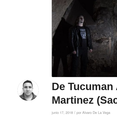
De Tucuman 
Martinez (Sa
/
junio 17, 2018
por
Alvaro De La Vega