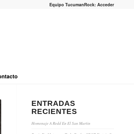
Equipo TucumanRock: Acceder
ntacto
ENTRADAS
RECIENTES
Homenaje A Redd En El San Martin