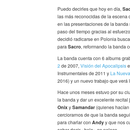
Puedo decirles que hoy en día,
Sa
las más reconocidas de la escena d
en las presentaciones de la banda 
paso del tiempo gracias al esfuerz
decidió radicarse en Polonia busca
para
Sacro
, reformando la banda 
La banda cuenta con 6 albums grab
2
de 2007,
Visión del Apocalipsis
e
Instrumentales de 2011 y
La Nueva
2016) y un nuevo trabajo que verá l
Hace unos meses estuvo por su ciud
la banda y dar un excelente recital
Onix
y
Samandar
(quienes hacían
cerciorarnos de que la banda segu
para charlar con
Andy
y que nos cu
saber decir «hola» en polaco.