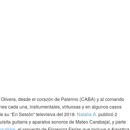
 Olivera, desde el corazón de Palermo (CABA) y al comando
ones cada una, instrumentales, virtuosas y en algunos casos
e su “En Sesión” televisiva del 2018.
Natalia A.
publicó 2
isita guitarra y aparatos sonoros de Mateo Carabajal, y parte
quillaje
, el proyecto de Florencia Farías que incluye a Agostina