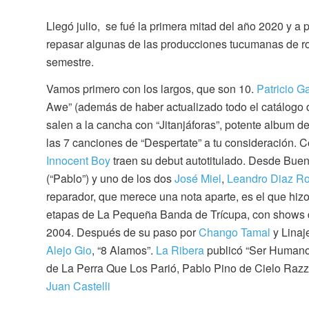
Llegó julio, se fué la primera mitad del año 2020 y a
repasar algunas de las producciones tucumanas de ro
semestre.
Vamos primero con los largos, que son 10.
Patricio G
Awe” (además de haber actualizado todo el catálogo
salen a la cancha con “Jitanjáforas”, potente album 
las 7 canciones de “Despertate” a tu consideración. 
Innocent Boy
traen su debut autotitulado. Desde Buen
(“Pablo”) y uno de los dos
José Miel
,
Leandro Diaz R
reparador, que merece una nota aparte, es el que hizo
etapas de La Pequeña Banda de Trícupa, con shows de
2004. Después de su paso por
Chango Tamal
y Linaj
Alejo Gio
, “8 Alamos”.
La Ribera
publicó “Ser Humano”
de La Perra Que Los Parió, Pablo Pino de Cielo Razz
Juan Castelli