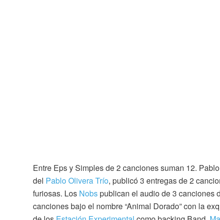
Entre Eps y Simples de 2 canciones suman 12. Pablo
del
Pablo Olivera Trío
, publicó 3 entregas de 2 canci
furiosas. Los
Nobs
publican el audio de 3 canciones d
canciones bajo el nombre “Animal Dorado” con la exqu
de los
Estación Experimental
como backing Band.
Ma