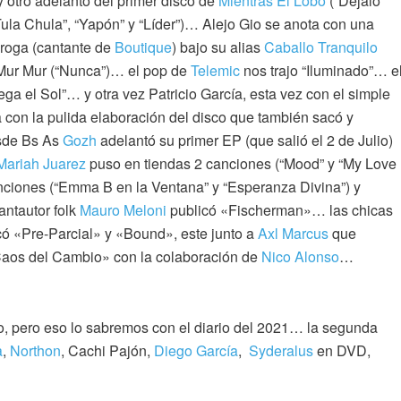
 otro adelanto del primer disco de
Mientras El Lobo
(“Déjalo
Tula Chula”, “Yapón” y “Líder”)… Alejo Gio se anota con una
iroga (cantante de
Boutique
) bajo su alias
Caballo Tranquilo
n Mur Mur (“Nunca”)… el pop de
Telemic
nos trajo “Iluminado”… e
ga el Sol”… y otra vez Patricio García, esta vez con el simple
 con la pulida elaboración del disco que también sacó y
esde Bs As
Gozh
adelantó su primer EP (que salió el 2 de Julio)
Mariah Juarez
puso en tiendas 2 canciones (“Mood” y “My Love
nciones (“Emma B en la Ventana” y “Esperanza Divina”) y
antautor folk
Mauro Meloni
publicó «Fischerman»… las chicas
ó «Pre-Parcial» y «Bound», este junto a
Axl Marcus
que
Caos del Cambio» con la colaboración de
Nico Alonso
…
, pero eso lo sabremos con el diario del 2021… la segunda
a
,
Northon
, Cachi Pajón,
Diego García
,
Syderalus
en DVD,