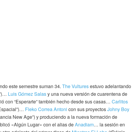
iendo este semestre suman 34.
The Vultures
estuvo adelantando
t”)…
Luis Gómez Salas
y una nueva versión de cuarentena de
ió con “Esperarte” también hecho desde sus casas…
Carlitos
“Espacial”)…
Fleko Correa Antoni
con sus proyectos
Johny Boy
ancia New Age”) y produciendo a la nueva formación de
blicó «Algún Lugar» con el alias de
Anadiam
… la sesión en