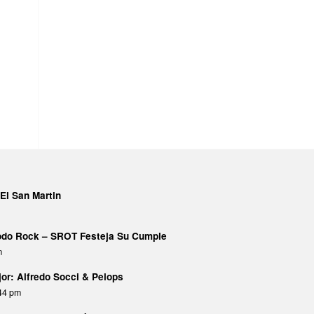
El San Martin
Todo Rock – SROT Festeja Su Cumple
m
or: Alfredo Socci & Pelops
:44 pm