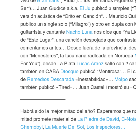
vivo de
Brahmans
(“Pluto”)… los hermanos Figueroa y
Ser”)… Juan Giudice a.k.a.
El Ju
publicó 3 simples (“
versión acústica de “Grito en Canción”… Mauricio Qu
publico un single solo (“Milagro”) y otro en dupla co
guitarrista y cantante
Nacho Luna
nos dice que “Ya Lle
de “Este Lugar”, una canción despojada que contrasta
comentamos antes… Desde fuera de la provincia, d
con “Menesteres”, la tucumana radicada en Noruega
For You”), desde La Plata
Lucas Araoz
salió con 2 ca
también en CABA
Diosque
publicó “Mentirosa”… El c
de
Remedios Descarada
«Inestabilidad»…
Molpo
sac
también publicó «Tired»… Juan Castelli mostró su «
—————————-
Habrá sido la mejor mitad del año? Esperemos que no
mitad promete material de
La Piedra de David
,
C-Not
Chernobyl
,
La Muerte Del Sol
,
Los Inspectores…