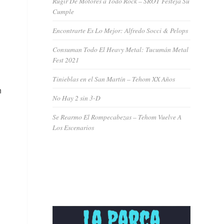
Rugir De Motores a Todo Rock – SROT Festeja Su
Cumple
Encontrarte Es Lo Mejor: Alfredo Socci & Pelops
Consuman Todo El Heavy Metal: Tucumán Metal
Fest 2021
Tinieblas en el San Martín – Tehom XX Años
n
No Hay 2 sin 3-D
Se Rearmo El Rompecabezas – Tehom Vuelve A
Los Escenarios