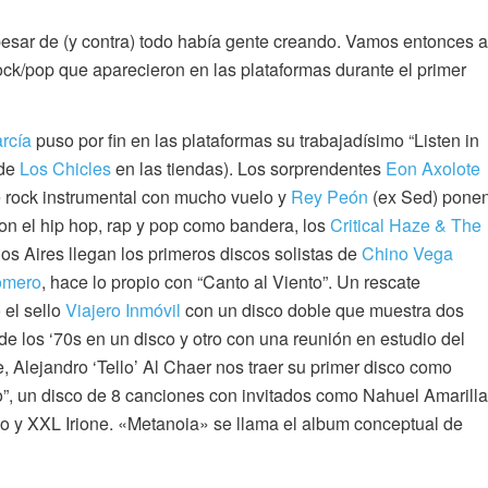
 pesar de (y contra) todo había gente creando. Vamos entonces a
ck/pop que aparecieron en las plataformas durante el primer
arcía
puso por fin en las plataformas su trabajadísimo “Listen in
 de
Los Chicles
en las tiendas). Los sorprendentes
Eon Axolote
de rock instrumental con mucho vuelo y
Rey Peón
(ex Sed) pone
Con el hip hop, rap y pop como bandera, los
Critical Haze & The
os Aires llegan los primeros discos solistas de
Chino Vega
omero
, hace lo propio con “Canto al Viento”. Un rescate
 el sello
Viajero Inmóvil
con un disco doble que muestra dos
 los ‘70s en un disco y otro con una reunión en estudio del
e, Alejandro ‘Tello’ Al Chaer nos traer su primer disco como
, un disco de 8 canciones con invitados como Nahuel Amarilla
o y XXL Irione. «Metanoia» se llama el album conceptual de