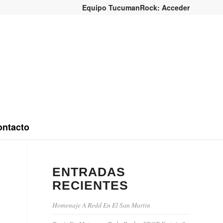
Equipo TucumanRock: Acceder
ntacto
ENTRADAS
RECIENTES
Homenaje A Redd En El San Martin