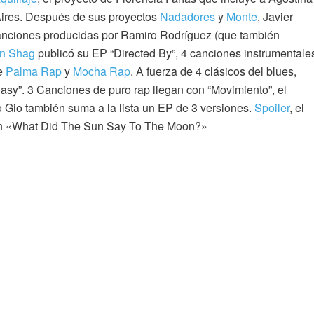
Aires. Después de sus proyectos
Nadadores
y
Monte
, Javier
canciones producidas por Ramiro Rodríguez (que también
n Shag
publicó su EP “Directed By”, 4 canciones instrumentale
de
Palma Rap
y
Mocha Rap
. A fuerza de 4 clásicos del blues,
asy”. 3 Canciones de puro rap llegan con “Movimiento”, el
jo Gio también suma a la lista un EP de 3 versiones.
Spoiler
, el
en «What Did The Sun Say To The Moon?»