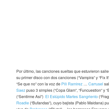
Por último, las canciones sueltas que estuvieron sal
su primer disco con dos canciones (“Vampira” y “Fix I
“Se que no” con la voz de
Pili Ramirez
…
Carrusel
sal
Saez
puso 3 simples (“Copa Glam”, “Funcuestion” y 
(“Sentirme Así”)
El Estúpido Martes Sangriento
(“Frag
Roadie
(“Bufandas”), cuyo bajista (Pablo Maidana) pu