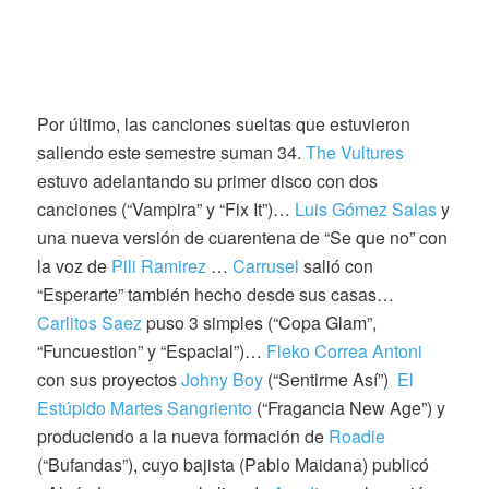
Por último, las canciones sueltas que estuvieron
saliendo este semestre suman 34.
The Vultures
estuvo adelantando su primer disco con dos
canciones (“Vampira” y “Fix It”)…
Luis Gómez Salas
y
una nueva versión de cuarentena de “Se que no” con
la voz de
Pili Ramirez
…
Carrusel
salió con
“Esperarte” también hecho desde sus casas…
Carlitos Saez
puso 3 simples (“Copa Glam”,
“Funcuestion” y “Espacial”)…
Fleko Correa Antoni
con sus proyectos
Johny Boy
(“Sentirme Así”)
El
Estúpido Martes Sangriento
(“Fragancia New Age”) y
produciendo a la nueva formación de
Roadie
(“Bufandas”), cuyo bajista (Pablo Maidana) publicó