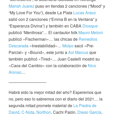
Mariah Juarez
puso en tiendas 2 canciones (“Mood” y
“My Love For You”), desde La Plata
Lucas Araoz
salió con 2 canciones (“Emma B en la Ventana” y
“Esperanza Divina”) y también en CABA
Diosque
publicó “Mentirosa”… El cantautor folk
Mauro Meloni
publicó «Fischerman»… las chicas de
Remedios
Descarada
«Inestabilidad»…
Molpo
sacó «Pre-
Parcial» y «Bound», este junto a
Axl Marcus
que
también publicó «Tired»… Juan Castelli mostró su
«Caos del Cambio» con la colaboración de
Nico
Alonso
…
—————————-
Habrá sido la mejor mitad del año? Esperemos que
no, pero eso lo sabremos con el diario del 2021… la
segunda mitad promete material de
La Piedra de
David
,
C-Nota
,
Northon
, Cachi Pajón,
Diego García
,