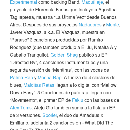
Experimental
como backing Band.
Maquillaje
, el
proyecto de Florencia Farías que incluye a Agostina
Tagliapietra, muestra “La Última Vez” desde Buenos
Aires. Después de sus proyectos
Nadadores
y
Monte
,
Javier Vazquez, a.k.a. El Vazquez, muestra en
“Paraíso” 3 canciones producidas por Ramiro
Rodríguez (que también produjo a El Ju, Natalia A y
Caballo Tranquilo).
Golden Shag
publicó su EP
“Directed By”, 4 canciones instrumentales y una
segunda versión de “Mentiras”, con las voces de
Palma Rap
y
Mocha Rap
. A fuerza de 4 clásicos del
blues,
Malditas Ratas
llegan a lo digital con “Mellow
Down Easy”. 3 Canciones de puro rap llegan con
“Movimiento”, el primer EP de
Fakiu
con las bases de
Alex Toms
. Alejo Gio también suma a la lista un EP
de 3 versiones.
Spoiler
, el duo de Amadeus &
Emiliano, adelanta 2 canciones en «What Did The