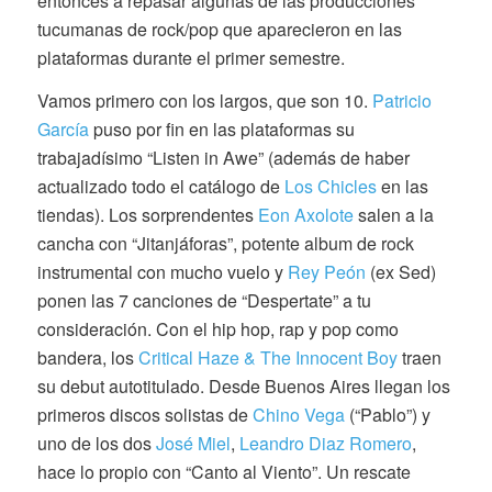
entonces a repasar algunas de las producciones
tucumanas de rock/pop que aparecieron en las
plataformas durante el primer semestre.
Vamos primero con los largos, que son 10.
Patricio
García
puso por fin en las plataformas su
trabajadísimo “Listen in Awe” (además de haber
actualizado todo el catálogo de
Los Chicles
en las
tiendas). Los sorprendentes
Eon Axolote
salen a la
cancha con “Jitanjáforas”, potente album de rock
instrumental con mucho vuelo y
Rey Peón
(ex Sed)
ponen las 7 canciones de “Despertate” a tu
consideración. Con el hip hop, rap y pop como
bandera, los
Critical Haze & The Innocent Boy
traen
su debut autotitulado. Desde Buenos Aires llegan los
primeros discos solistas de
Chino Vega
(“Pablo”) y
uno de los dos
José Miel
,
Leandro Diaz Romero
,
hace lo propio con “Canto al Viento”. Un rescate