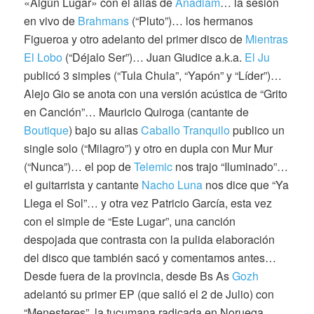
«Algún Lugar» con el alias de
Anadiam
… la sesión
en vivo de
Brahmans
(“Pluto”)… los hermanos
Figueroa y otro adelanto del primer disco de
Mientras
El Lobo
(“Déjalo Ser”)… Juan Giudice a.k.a.
El Ju
publicó 3 simples (“Tula Chula”, “Yapón” y “Líder”)…
Alejo Gio se anota con una versión acústica de “Grito
en Canción”… Mauricio Quiroga (cantante de
Boutique
) bajo su alias
Caballo Tranquilo
publico un
single solo (“Milagro”) y otro en dupla con Mur Mur
(“Nunca”)… el pop de
Telemic
nos trajo “Iluminado”…
el guitarrista y cantante
Nacho Luna
nos dice que “Ya
Llega el Sol”… y otra vez Patricio García, esta vez
con el simple de “Este Lugar”, una canción
despojada que contrasta con la pulida elaboración
del disco que también sacó y comentamos antes…
Desde fuera de la provincia, desde Bs As
Gozh
adelantó su primer EP (que salió el 2 de Julio) con
“Menesteres”, la tucumana radicada en Noruega