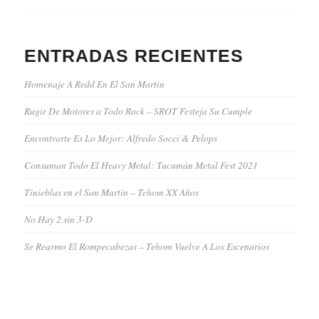
ENTRADAS RECIENTES
Homenaje A Redd En El San Martin
Rugir De Motores a Todo Rock – SROT Festeja Su Cumple
Encontrarte Es Lo Mejor: Alfredo Socci & Pelops
Consuman Todo El Heavy Metal: Tucumán Metal Fest 2021
Tinieblas en el San Martín – Tehom XX Años
No Hay 2 sin 3-D
Se Rearmo El Rompecabezas – Tehom Vuelve A Los Escenarios