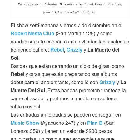
Ramos (guitarra), Sebastián Barrionuevo (guitarra), Germán Rodríguez
(batería), Francisco Cañardo (bajo).
El show será mañana viernes 7 de diciembre en el
Robert Nesta Club
(San Martín 1129) y como
bandas soporte estarán como invitadas las locales de
tremendo calibre:
Rebel
,
Grizzly
y
La Muerte del
Sol
.
Bandas que están cerrando un ciclo de giras, como
Rebel
y otras que están preparando sus albums
debut para el año entrante, como lo son
Grizzly
y
La
Muerte Del Sol
. Estas bandas prometen tirar toda la
carne al asador y partirnos al medio con su feroz
rabia musical.
Las entradas anticipadas se pueden conseguir en
Music Show
(Ayacucho 247) y en
Plan B
(San
Lorenzo 359) y tienen un valor de $200 pesos
anticipadas, un costo super accesible para que