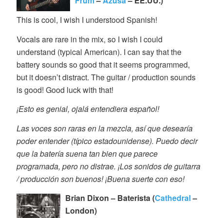
Frum
–
Azusa
– EE.UU.)
This is cool, I wish I understood Spanish!
Vocals are rare in the mix, so I wish I could
understand (typical American). I can say that the
battery sounds so good that it seems programmed,
but it doesn’t distract. The guitar / production sounds
is good! Good luck with that!
¡Esto es genial, ojalá entendiera español!
Las voces son raras en la mezcla, así que desearía
poder entender (típico estadounidense). Puedo decir
que la batería suena tan bien que parece
programada, pero no distrae. ¡Los sonidos de guitarra
/ producción son buenos! ¡Buena suerte con eso!
Brian Dixon – Baterista (
Cathedral
–
London)