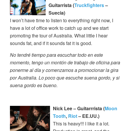
Guitarrista (
Truckfighters
–
Suecia)
I won’t have time to listen to everything right now, I
have a lot of office work to catch up and we start
promoting the tour of Australia. What little I hear
sounds fat, and if it sounds fat it is good.
No tendré tiempo para escuchar todo en este
momento, tengo un montón de trabajo de oficina para
ponerme al día y comenzamos a promocionar la gira
por Australia. Lo poco que escuche suena gordo, y si
suena gordo es bueno.
Nick Lee – Guitarrrista (
Moon
Tooth
,
Riot
– EE.UU.)
This is heavy!!! I like it a lot.