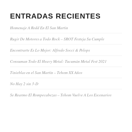
ENTRADAS RECIENTES
Homenaje A Redd En El San Martin
Rugir De Motores a Todo Rock – SROT Festeja Su Cumple
Encontrarte Es Lo Mejor: Alfredo Socci & Pelops
Consuman Todo El Heavy Metal: Tucumán Metal Fest 2021
Tinieblas en el San Martín – Tehom XX Años
No Hay 2 sin 3-D
Se Rearmo El Rompecabezas – Tehom Vuelve A Los Escenarios