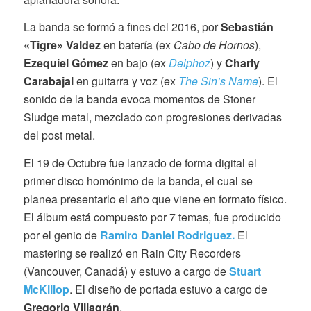
La banda se formó a fines del 2016, por
Sebastián
«Tigre» Valdez
en batería (ex
Cabo de Hornos
),
Ezequiel Gómez
en bajo (ex
Delphoz
) y
Charly
Carabajal
en guitarra y voz (ex
The Sin’s Name
). El
sonido de la banda evoca momentos de Stoner
Sludge metal, mezclado con progresiones derivadas
del post metal.
El 19 de Octubre fue lanzado de forma digital el
primer disco homónimo de la banda, el cual se
planea presentarlo el año que viene en formato físico.
El álbum está compuesto por 7 temas, fue producido
por el genio de
Ramiro Daniel Rodriguez.
El
mastering se realizó en Rain City Recorders
(Vancouver, Canadá) y estuvo a cargo de
Stuart
McKillop
. El diseño de portada estuvo a cargo de
Gregorio Villagrán
.