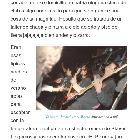
cerraba; en ese domicilio no había ninguna clase de
club o algo por el estilo para que se organice una
cosa de tal magnitud. Resulto que se trataba de un
taller de chapa y pintura a cielo abierto y piso de
tierra jajajajaja bien under y bizarro.
Eran
esas
típicas
noches
de
verano
aptas
para
escabiar,
El Negro
,
Pichichu
y el
Mocho
thrasheando a full
con la
temperatura ideal para una simple remera de Slayer.
Llegamos y nos encontramos con «El Picudo» (un