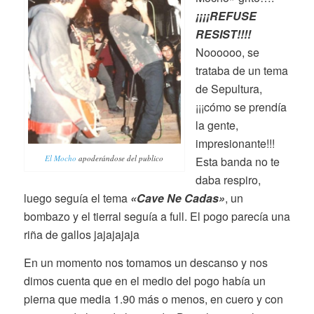
¡¡¡¡REFUSE
RESIST!!!!
Noooooo, se
trataba de un tema
de Sepultura,
¡¡¡cómo se prendía
la gente,
impresionante!!!
El Mocho
apoderándose del publico
Esta banda no te
daba respiro,
luego seguía el tema
«Cave Ne Cadas»
, un
bombazo y el tierral seguía a full. El pogo parecía una
riña de gallos jajajajaja
En un momento nos tomamos un descanso y nos
dimos cuenta que en el medio del pogo había un
pierna que media 1.90 más o menos, en cuero y con