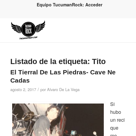
Equipo TucumanRock: Acceder
Listado de la etiqueta:
Tito
El Tierral De Las Piedras- Cave Ne
Cadas
/
agosto 2, 2017
por
Alvaro De La Vega
Si
hubo
un reci
que
me